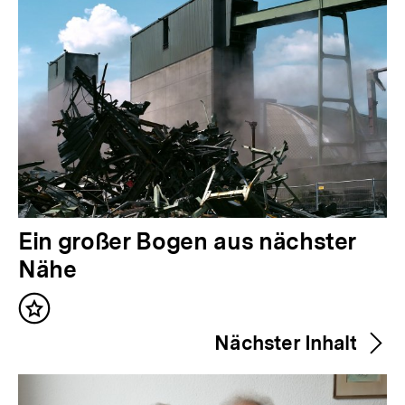
V
Ein großer Bogen aus nächster
o
Nähe
r
Inhalt
h
merken
Nächster Inhalt
e
r