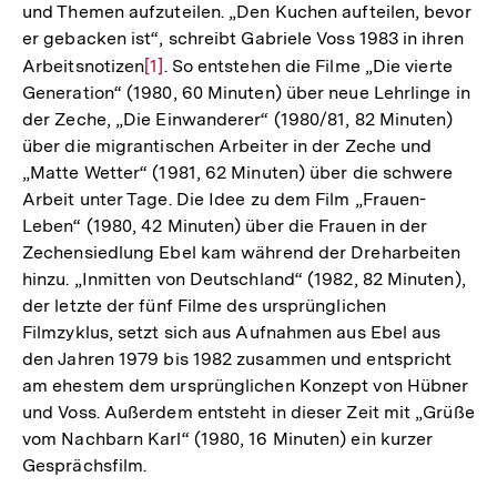
und Themen aufzuteilen. „Den Kuchen aufteilen, bevor
er gebacken ist“, schreibt Gabriele Voss 1983 in ihren
Arbeitsnotizen
Zur
[1]
. So entstehen die Filme „Die vierte
Generation“ (1980, 60 Minuten) über neue Lehrlinge in
Auflösung
der Zeche, „Die Einwanderer“ (1980/81, 82 Minuten)
der
über die migrantischen Arbeiter in der Zeche und
Fußnote
„Matte Wetter“ (1981, 62 Minuten) über die schwere
Arbeit unter Tage. Die Idee zu dem Film „Frauen-
Leben“ (1980, 42 Minuten) über die Frauen in der
Zechensiedlung Ebel kam während der Dreharbeiten
hinzu. „Inmitten von Deutschland“ (1982, 82 Minuten),
der letzte der fünf Filme des ursprünglichen
Filmzyklus, setzt sich aus Aufnahmen aus Ebel aus
den Jahren 1979 bis 1982 zusammen und entspricht
am ehestem dem ursprünglichen Konzept von Hübner
und Voss. Außerdem entsteht in dieser Zeit mit „Grüße
vom Nachbarn Karl“ (1980, 16 Minuten) ein kurzer
Gesprächsfilm.