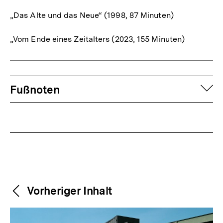
„Das Alte und das Neue“ (1998, 87 Minuten)
„Vom Ende eines Zeitalters (2023, 155 Minuten)
Fussnoten
auf
Fußnoten
Weitere
Content-
Vorheriger Inhalt
Navigation
Inhalte