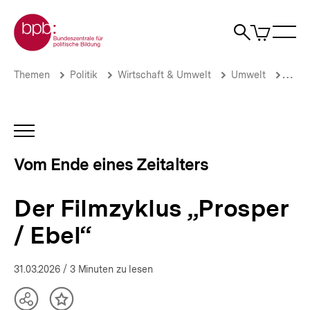
Direkt
Zur Startseite der bpb
zum
0
Artikel
Sho
Seiteninhalt
im
Naviga
Suche
springen
War
öffne
öffnen
öff
Pfadnavigation
Der
Brotkrümelnavigation
Themen
Politik
Wirtschaft & Umwelt
Umwelt
Vom E
Filmzyklus
„Prosper
/
Ebel“
INHALTSNAVIGATION
|
ÖFFNEN
Vom
Vom Ende eines Zeitalters
Ende
eines
Zeitalters
Der Filmzyklus „Prosper
|
bpb.de
/ Ebel“
31.03.2026
/ 3 Minuten zu lesen
Teilen
Inhalt