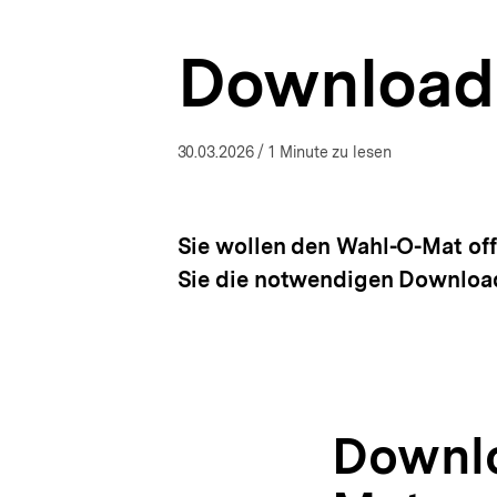
a
t
Download
i
o
n
30.03.2026
/ 1 Minute zu lesen
Sie wollen den Wahl-O-Mat of
Sie die notwendigen Downloa
Downlo