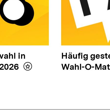
ahl in
N
Häufig gest
 2026
ä
Wahl-O-Ma
Inhalt
merken
c
h
s