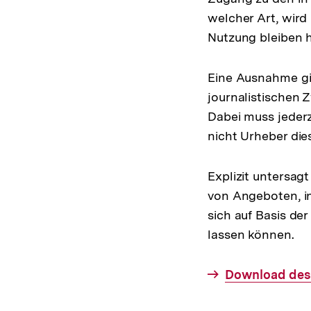
welcher Art, wird
Nutzung bleiben h
Eine Ausnahme gil
journalistischen 
Dabei muss jederze
nicht Urheber dies
Explizit untersag
von Angeboten, i
sich auf Basis de
lassen können.
Interner
Download des
Link: