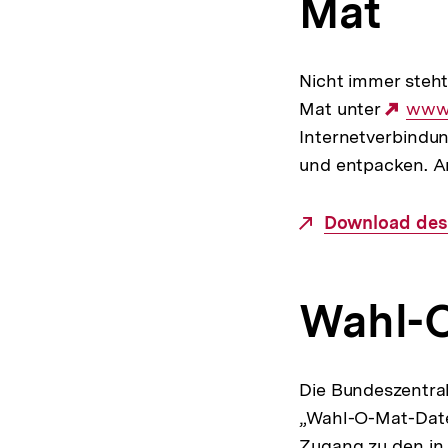
Mat
Nicht immer steh
Mat unter
Exte
www.
Internetverbindu
Link:
und entpacken. A
Externer
Download des
Link:
Wahl-O
Die Bundeszentral
„Wahl-O-Mat-Daten
Zugang zu den in