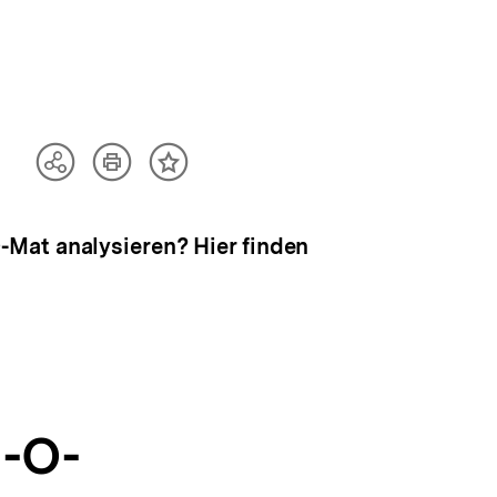
Artikel
Teilen
Inhalt
drucken
Optionen
merken
anzeigen
Mat analysieren? Hier finden
l-O-