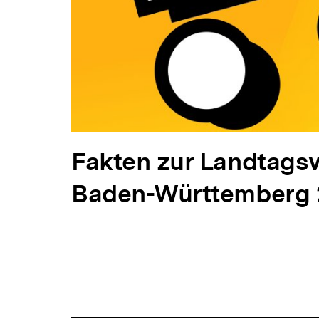
V
Fakten zur Landtagsw
o
Baden-Württemberg
r
h
e