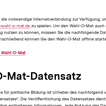
t die notwendige Internetverbindung zur Verfügung, 
rner
wahl-o-mat.de
zu spielen. Um den Wahl-O-Mat auch 
ng nutzen zu können, müssen Sie die nachfolgende Da
nschließend können Sie den Wahl-O-Mat offline start
 Wahl-O-Mat
-Mat-Datensatz
e für politische Bildung ist Urheber des nachfolgend v
satzes“. Die Veröffentlichung des Datensatzes dient
 ihm enthaltenen Informationen. Jede Nutzung des Da