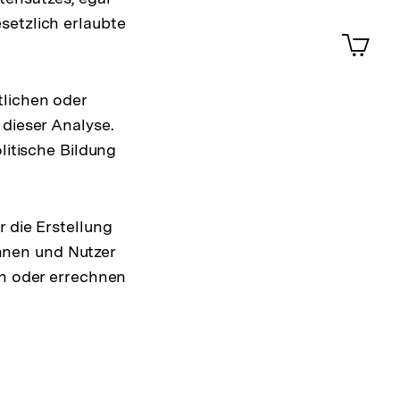
Merklist
ansehen
setzlich erlaubte
0
Artik
im
Shop-
Warenko
tlichen oder
ansehen
 dieser Analyse.
litische Bildung
 die Erstellung
nnen und Nutzer
en oder errechnen