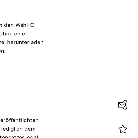
um den Wahl-O-
ohne eine
tei herunterladen
en.
Konta
eröffentlichten
0
 lediglich dem
tensatzes, egal