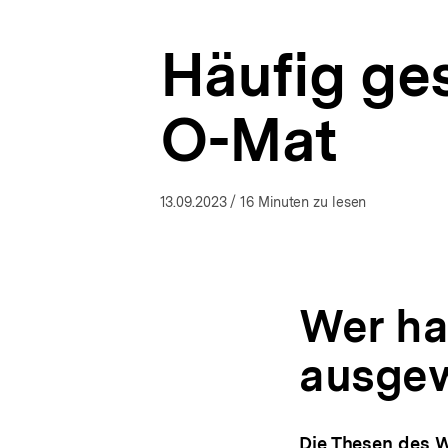
2023
a
|
t
bpb.de
Häufig ge
i
o
n
O-Mat
13.09.2023
/ 16 Minuten zu lesen
Wer ha
ausge
Die Thesen des 