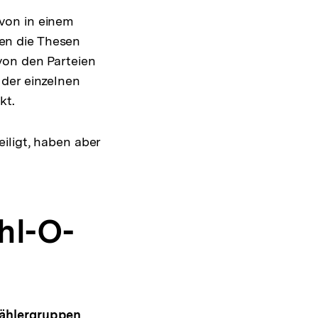
von in einem
en die Thesen
von den Parteien
 der einzelnen
kt.
iligt, haben aber
hl-O-
Wählergruppen