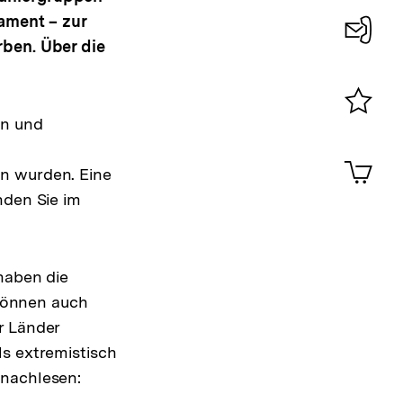
lament – zur
rben. Über die
Konta
0
en und
Merklist
ansehen
0
Artik
en wurden. Eine
im
nden Sie im
Shop-
Warenko
ansehen
 haben die
können auch
r Länder
ls extremistisch
 nachlesen: