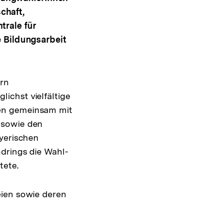
chaft,
rale für
e Bildungsarbeit
ern
ichst vielfältige
den gemeinsam mit
 sowie den
ayerischen
ndrings die Wahl-
tete.
eien sowie deren