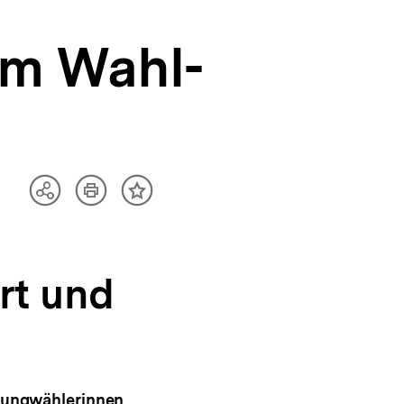
um Wahl-
Artikel
Teilen
Inhalt
drucken
Optionen
merken
anzeigen
rt und
Jungwählerinnen