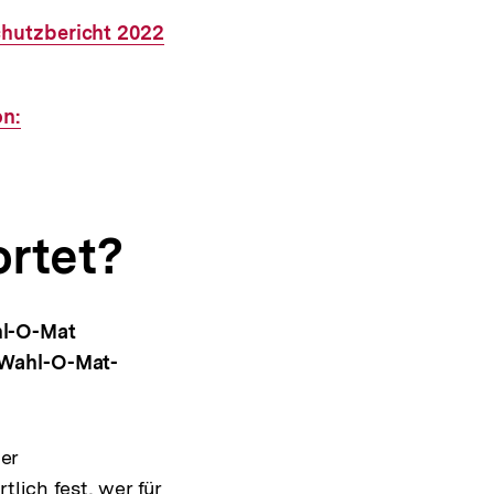
chutzbericht 2022
on:
rtet?
hl-O-Mat
 Wahl-O-Mat-
er
lich fest, wer für