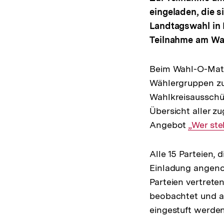
eingeladen, die s
Landtagswahl in B
Teilnahme am Wah
Beim Wahl-O-Mat 
Wählergruppen zu
Wahlkreisausschü
Übersicht aller z
Angebot
Interner
„Wer ste
Link:
Alle 15 Parteien,
Einladung angen
Parteien vertrete
beobachtet und al
eingestuft werden