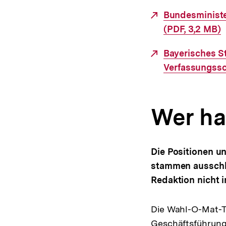
Externer
Bundesministe
Link:
(PDF, 3,2 MB)
Externer
Bayerisches St
Link:
Verfassungssc
Wer ha
Die Positionen u
stammen ausschli
Redaktion nicht i
Die Wahl-O-Mat-T
Geschäftsführunge