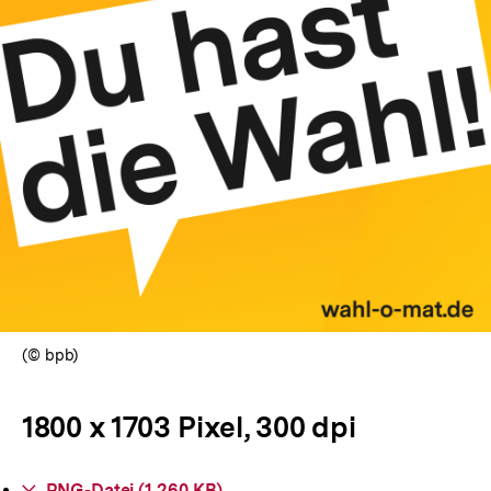
In
Lightbox
öffnen
(© bpb)
1800 x 1703 Pixel, 300 dpi
Interner
PNG-Datei (1.260 KB)