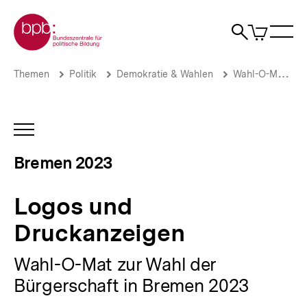
Direkt
Zur Startseite der bpb
zum
0
Artikel
Sho
Seiteninhalt
im
Naviga
Suche
springen
War
öffne
öffnen
öff
Pfadnavigation
Logos
Brotkrümelnavigation
Themen
Politik
Demokratie & Wahlen
Wahl-O-Mat
und
Druckanzeigen
|
Bremen
INHALTSNAVIGATION
2023
ÖFFNEN
|
Bremen 2023
bpb.de
Logos und
Druckanzeigen
Wahl-O-Mat zur Wahl der
Bürgerschaft in Bremen 2023