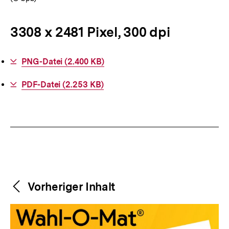
3308 x 2481 Pixel, 300 dpi
Interner
PNG-Datei (2.400 KB)
Link:
Interner
PDF-Datei (2.253 KB)
Link:
Fussnoten
Weitere
Content-
Vorheriger Inhalt
Navigation
Inhalte