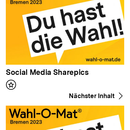
V
Social Media Sharepics
o
Inhalt
r
merken
Nächster Inhalt
h
e
r
i