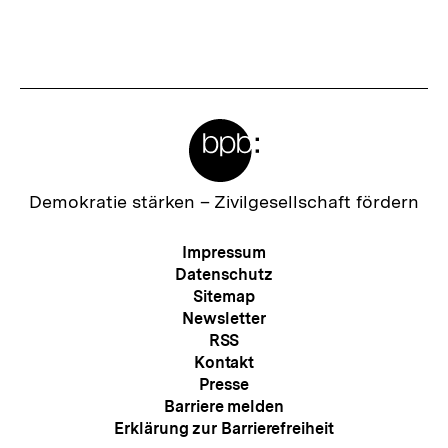
s
t
e
r
Meta-
I
Links
n
h
Zur
Demokratie stärken –
Zivilgesellschaft fördern
Startseite
a
der
Meta-
Impressum
l
bpb
Navigation
Datenschutz
t
Sitemap
Newsletter
:
RSS
Kontakt
Presse
Barriere melden
Erklärung zur Barrierefreiheit