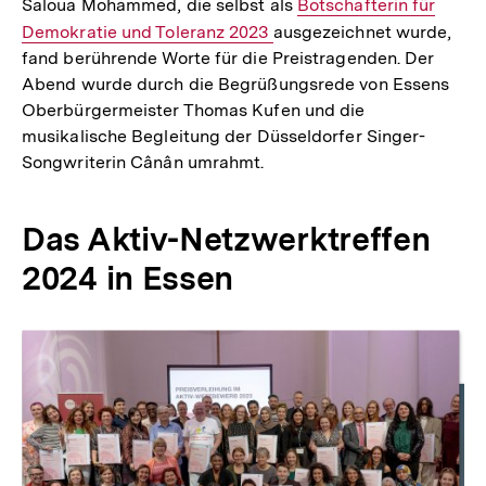
Saloua Mohammed, die selbst als
Interner
Botschafterin für
Demokratie und Toleranz 2023
ausgezeichnet wurde,
Link:
fand berührende Worte für die Preistragenden. Der
Abend wurde durch die Begrüßungsrede von Essens
Oberbürgermeister Thomas Kufen und die
musikalische Begleitung der Düsseldorfer Singer-
Songwriterin Cânân umrahmt.
Das Aktiv-Netzwerktreffen
2024 in Essen
Inhaltskarussell
überspringen