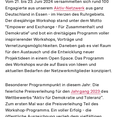
Vom 21. bis 23. Juni 2024 versammelten sich rund 100
Engagierte aus unserem
Interner
Aktiv-Netzwerk
aus ganz
Deutschland in Essen - im Herzen des Ruhrgebiets.
Link:
Der diesjährige Workshop stand unter dem Motto
"Empower and Exchange - Für Zusammenhalt und
Demokratie" und bot ein dreitägiges Programm voller
inspirierender Workshops, Vorträge und
Vernetzungsmöglichkeiten. Daneben gab es viel Raum
für den Austausch und die Entwicklung neuer
Projektideen in einem Open Space. Das Programm
des Workshops wurde auf Basis von Ideen und
aktuellen Bedarfen der Netzwerkmitglieder konzipiert.
Besonderer Programmpunkt in diesem Jahr: Die
feierliche Preisverleihung für den
Interner
Jahrgang 2023
des
Wettbewerbs “Aktiv für Demokratie und Toleranz”.
Link:
Zum ersten Mal war die Preisverleihung Teil des
Workshop-Programms. Ein voller Erfolg - die
öffentliche Auszeichnung verlieh dem vielfältigen