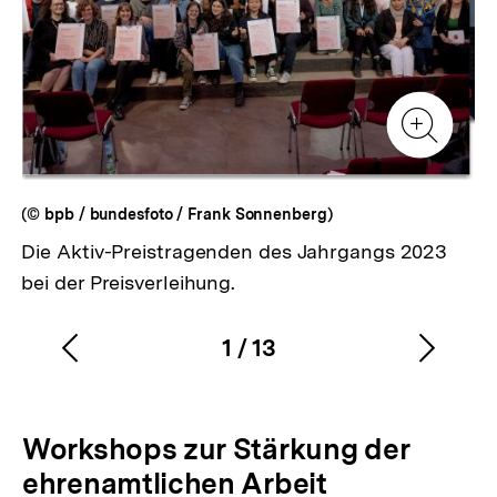
Zur
Zur
Galerieansicht
Gale
Zur
Gale
(© bpb / bundesfoto / Frank Sonnenberg)
Die Aktiv-Preistragenden des Jahrgangs 2023
bei der Preisverleihung.
1
/
13
Vorherigen
Nächs
Karussellinhalt
von
Inhalt
Inhalt
anzeigen
anzei
Workshops zur Stärkung der
ehrenamtlichen Arbeit