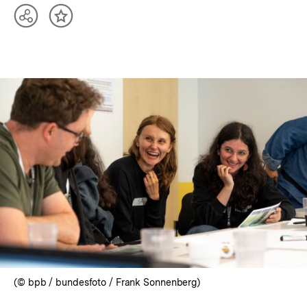
Teilen
Inhalt
Optionen
merken
anzeigen
In
Lightbox
öffnen
(© bpb / bundesfoto / Frank Sonnenberg)