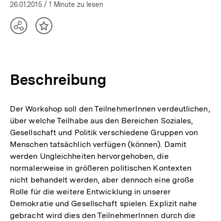
26.01.2015
/ 1 Minute zu lesen
der
Demokratie
|
Teilen
Inhalt
bpb.de
Optionen
merken
anzeigen
Beschreibung
Der Workshop soll den TeilnehmerInnen verdeutlichen,
über welche Teilhabe aus den Bereichen Soziales,
Gesellschaft und Politik verschiedene Gruppen von
Menschen tatsächlich verfügen (können). Damit
werden Ungleichheiten hervorgehoben, die
normalerweise in größeren politischen Kontexten
nicht behandelt werden, aber dennoch eine große
Rolle für die weitere Entwicklung in unserer
Demokratie und Gesellschaft spielen. Explizit nahe
gebracht wird dies den TeilnehmerInnen durch die