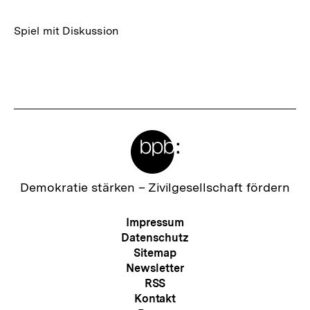
Spiel mit Diskussion
Fussnoten
Meta-
Links
Zur
Demokratie stärken –
Zivilgesellschaft fördern
Startseite
der
Meta-
Impressum
bpb
Navigation
Datenschutz
Sitemap
Newsletter
RSS
Kontakt