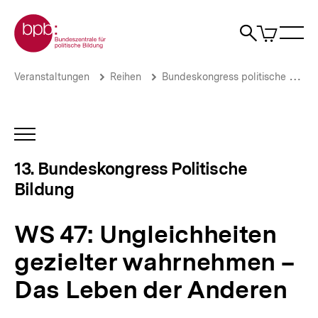
Direkt
Zur Startseite der bpb
zum
0
Artikel
Sho
Seiteninhalt
im
Naviga
Suche
springen
War
öffne
öffnen
öff
Pfadnavigation
WS
Brotkrümelnavigation
Veranstaltungen
Reihen
Bundeskongress politische Bildung
47:
Ungleichheiten
gezielter
wahrnehmen
INHALTSNAVIGATION
–
ÖFFNEN
Das
13. Bundeskongress Politische
Leben
Bildung
der
Anderen
|
WS 47: Ungleichheiten
13.
Bundeskongress
gezielter wahrnehmen –
Politische
Bildung
Das Leben der Anderen
–
Ungleichheiten
in