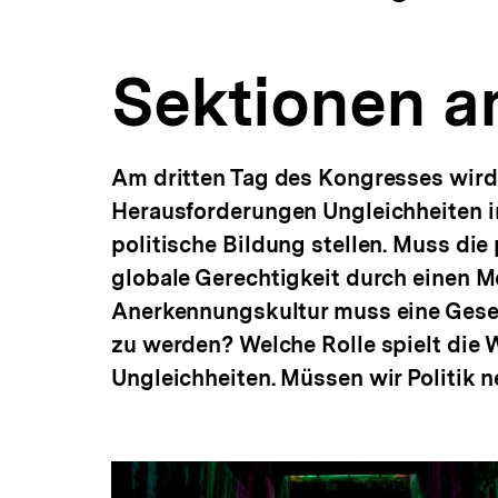
Politische
a
ÖFFNEN
Bildung
t
–
i
Ungleichheiten
Sektionen a
o
in
n
der
Demokratie
|
Am dritten Tag des Kongresses wird i
bpb.de
Herausforderungen Ungleichheiten in
politische Bildung stellen. Muss die
globale Gerechtigkeit durch einen 
Anerkennungskultur muss eine Gesel
zu werden? Welche Rolle spielt die
Ungleichheiten. Müssen wir Politik 