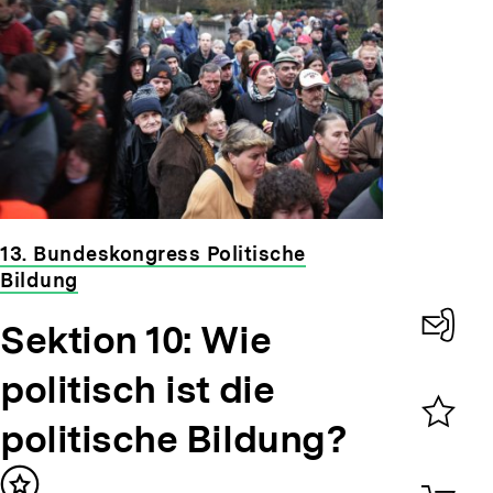
13. Bundeskongress Politische
Bildung
Sektion 10: Wie
Konta
politisch ist die
0
politische Bildung?
Merklist
ansehen
0
Artik