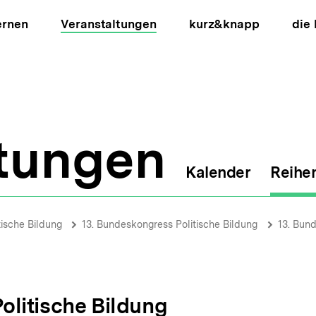
ernen
Veranstaltungen
kurz&knapp
die
ltungen
Kalender
Reihe
ion
tische Bildung
13. Bundeskongress Politische Bildung
13. Bund
olitische Bildung