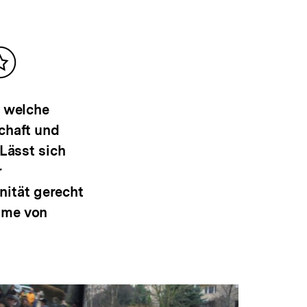
Inhalt
merken
, welche
chaft und
 Lässt sich
r
ität gerecht
hme von