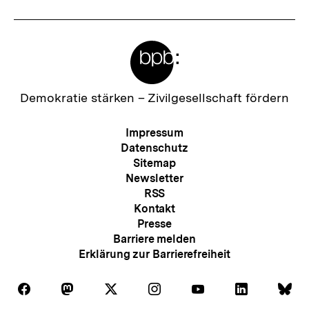
Meta-
Links
Zur
Demokratie stärken –
Zivilgesellschaft fördern
Startseite
der
Meta-
Impressum
bpb
Navigation
Datenschutz
Sitemap
Newsletter
RSS
Kontakt
Presse
Barriere melden
Erklärung zur Barrierefreiheit
Auf
Auf
Auf
Auf
Auf
Auf
Au
Folgen
Folgen
Folgen
Folgen
Folgen
Folgen
Fol
Facebook
Mastodon
X
Instagram
Youtube
LinkedIn
Bl