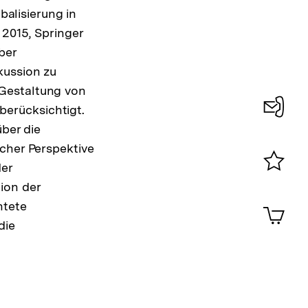
alisierung in
 2015, Springer
ber
kussion zu
 Gestaltung von
erücksichtigt.
über die
Konta
cher Perspektive
0
der
Merklist
ion der
ansehen
0
htete
Artik
im
die
Shop-
Warenko
ansehen