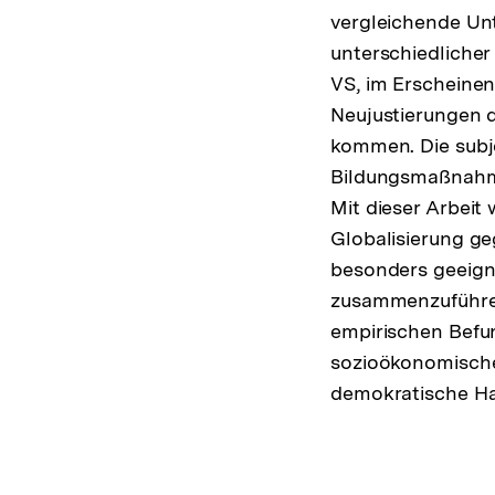
vergleichende Un
unterschiedlicher
VS, im Erscheinen)
Neujustierungen d
kommen. Die subj
Bildungsmaßnahme
Mit dieser Arbeit
Globalisierung ge
besonders geeign
zusammenzuführen.
empirischen Befun
sozioökonomische 
demokratische Han