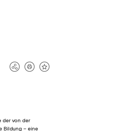
d
Artikel
Teilen
Inhalt
drucken
Optionen
merken
anzeigen
e der von der
e Bildung – eine