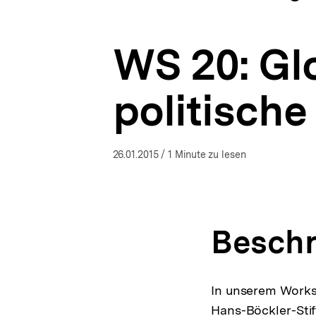
Bundeskongress
a
ÖFFNEN
Politische
t
Bildung
i
–
WS 20: Gl
o
Ungleichheiten
n
in
der
politische
Demokratie
|
bpb.de
26.01.2015
/ 1 Minute zu lesen
Beschr
In unserem Worksh
Hans-Böckler-Stif