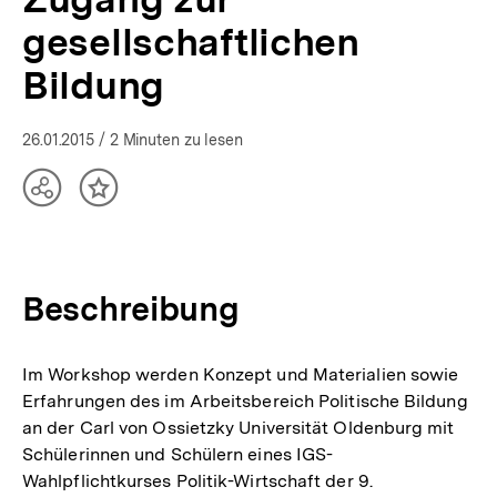
Bildung
gesellschaftlichen
–
Ungleichheiten
Bildung
in
der
Demokratie
26.01.2015
/ 2 Minuten zu lesen
|
bpb.de
Teilen
Inhalt
Optionen
merken
anzeigen
Beschreibung
Im Workshop werden Konzept und Materialien sowie
Erfahrungen des im Arbeitsbereich Politische Bildung
an der Carl von Ossietzky Universität Oldenburg mit
Schülerinnen und Schülern eines IGS-
Wahlpflichtkurses Politik-Wirtschaft der 9.