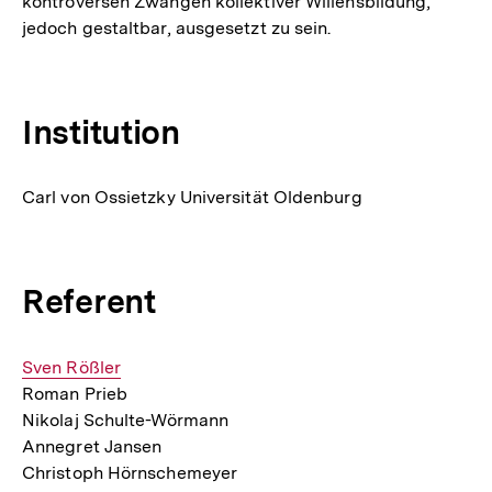
kontroversen Zwängen kollektiver Willensbildung,
jedoch gestaltbar, ausgesetzt zu sein.
Institution
Carl von Ossietzky Universität Oldenburg
Referent
Interner
Sven Rößler
Roman Prieb
Link:
Nikolaj Schulte-Wörmann
Annegret Jansen
Christoph Hörnschemeyer