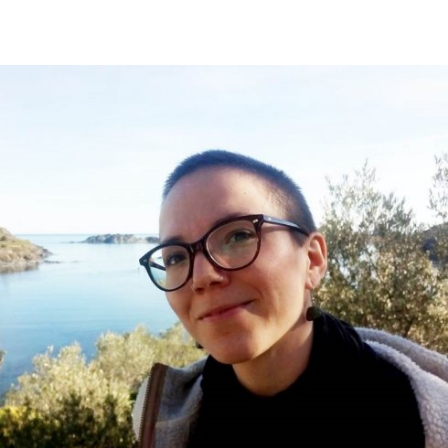
Optionen
merken
anzeigen
In
Lightbox
öffnen