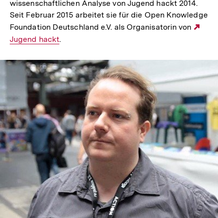
wissenschaftlichen Analyse von Jugend hackt 2014.
Seit Februar 2015 arbeitet sie für die Open Knowledge
Foundation Deutschland e.V. als Organisatorin von
Ext
Jugend hackt
.
Link
In
Lightbox
öffnen