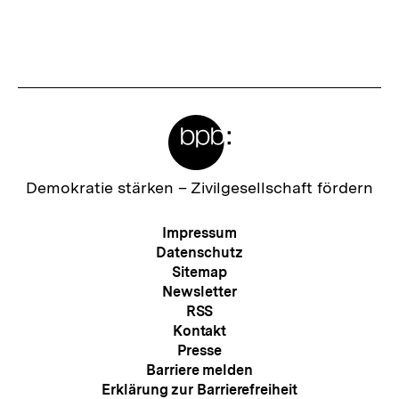
Fussnoten
Meta-
Links
Zur
Demokratie stärken –
Zivilgesellschaft fördern
Startseite
der
Meta-
Impressum
bpb
Navigation
Datenschutz
Sitemap
Newsletter
RSS
Kontakt
Presse
Barriere melden
Erklärung zur Barrierefreiheit