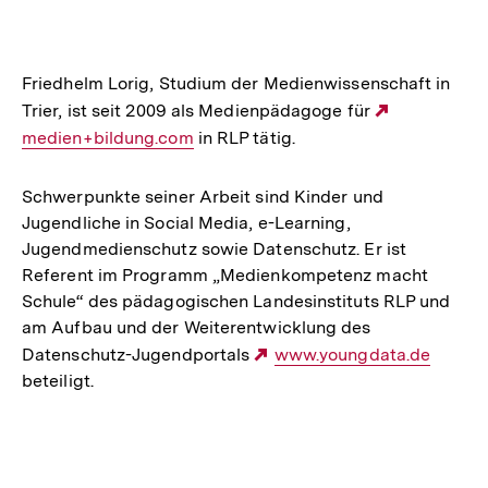
Optionen
merken
anzeigen
Friedhelm Lorig, Studium der Medienwissenschaft in
Trier, ist seit 2009 als Medienpädagoge für
Externer
medien+bildung.com
in RLP tätig.
Link:
Schwerpunkte seiner Arbeit sind Kinder und
Jugendliche in Social Media, e-Learning,
Jugendmedienschutz sowie Datenschutz. Er ist
Referent im Programm „Medienkompetenz macht
Schule“ des pädagogischen Landesinstituts RLP und
am Aufbau und der Weiterentwicklung des
Datenschutz-Jugendportals
Externer
www.youngdata.de
beteiligt.
Link:
Fussnoten