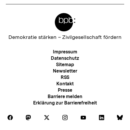
Meta-
Links
Zur
Demokratie stärken –
Zivilgesellschaft fördern
Startseite
der
Meta-
Impressum
bpb
Navigation
Datenschutz
Sitemap
Newsletter
RSS
Kontakt
Presse
Barriere melden
Erklärung zur Barrierefreiheit
Auf
Auf
Auf
Auf
Auf
Auf
Au
Folgen
Folgen
Folgen
Folgen
Folgen
Folgen
Fol
Facebook
Mastodon
X
Instagram
Youtube
LinkedIn
Bl
Sie
Sie
Sie
Sie
Sie
Sie
Sie
Zum