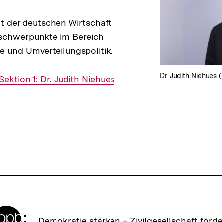
tut der deutschen Wirtschaft
schwerpunkte im Bereich
 und Umverteilungspolitik.
Dr. Judith Niehues 
ektion 1: Dr. Judith Niehues
Zur
Demokratie stärken –
Zivilgesellschaft förd
Startseite