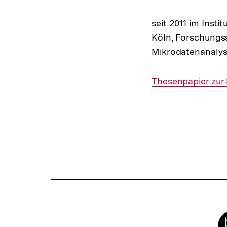
seit 2011 im Insti
Köln, Forschungs
Mikrodatenanalyse
Interner
Thesenpapier zur S
Link:
Fussnoten