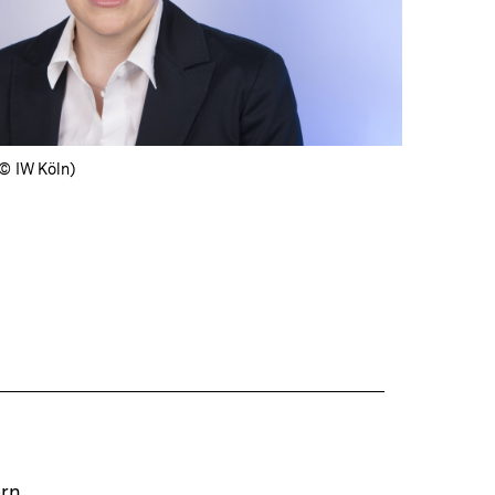
öffnen
(© IW Köln)
ern