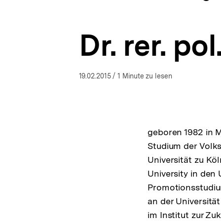
Politische
a
ÖFFNEN
Bildung
t
–
i
Ungleichheiten
Dr. rer. po
o
in
n
der
Demokratie
|
19.02.2015
/ 1 Minute zu lesen
bpb.de
geboren 1982 in M
Studium der Volks
Universität zu Kö
University in den
Promotionsstudiu
an der Universität
im Institut zur Zu