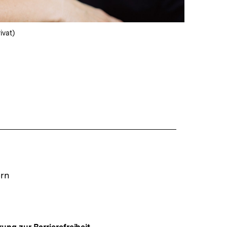
ivat)
ern