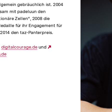
lgemein gebräuchlich ist. 2004
nsam mit padeluun den
tionäre Zellen“, 2008 die
daille für ihr Engagement für
 2014 den taz-Panterpreis.
Externer
digitalcourage.de
und
Externer
.de
Link:
Link: