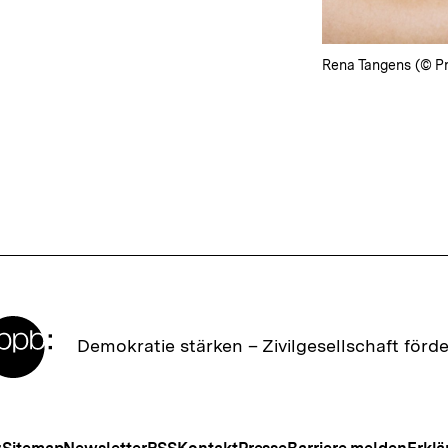
Rena Tangens (© Pr
Zur
Demokratie stärken –
Zivilgesellschaft förd
Startseite
der
bpb
Meta-