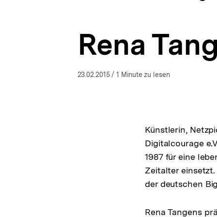
Ungleichheiten
a
ÖFFNEN
in
t
der
i
Demokratie
Rena Tan
o
|
n
bpb.de
23.02.2015
/ 1 Minute zu lesen
Künstlerin, Netzp
Digitalcourage e.V
1987 für eine leb
Zeitalter einsetzt.
der deutschen Bi
Rena Tangens prä