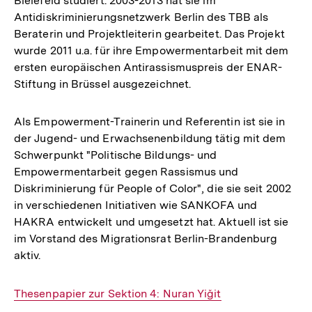
Bielefeld studiert. 2003-2013 hat sie im
Antidiskriminierungsnetzwerk Berlin des TBB als
Beraterin und Projektleiterin gearbeitet. Das Projekt
wurde 2011 u.a. für ihre Empowermentarbeit mit dem
ersten europäischen Antirassismuspreis der ENAR-
Stiftung in Brüssel ausgezeichnet.
Als Empowerment-Trainerin und Referentin ist sie in
der Jugend- und Erwachsenenbildung tätig mit dem
Schwerpunkt "Politische Bildungs- und
Empowermentarbeit gegen Rassismus und
Diskriminierung für People of Color", die sie seit 2002
in verschiedenen Initiativen wie SANKOFA und
HAKRA entwickelt und umgesetzt hat. Aktuell ist sie
im Vorstand des Migrationsrat Berlin-Brandenburg
aktiv.
Interner
Thesenpapier zur Sektion 4: Nuran Yiğit
Link: