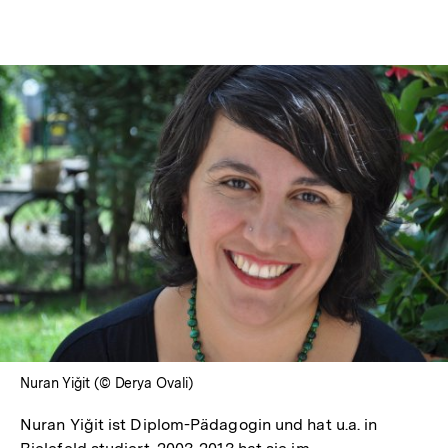
Optionen
merken
anzeigen
In
Lightbox
öffnen
Nuran Yiğit (© Derya Ovali)
Nuran Yiğit ist Diplom-Pädagogin und hat u.a. in