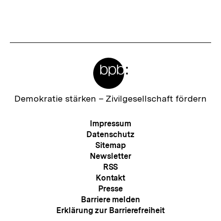
Fussnoten
Meta-
Links
Zur
Demokratie stärken –
Zivilgesellschaft fördern
Startseite
der
Meta-
Impressum
bpb
Navigation
Datenschutz
Sitemap
Newsletter
RSS
Kontakt
Presse
Barriere melden
Erklärung zur Barrierefreiheit