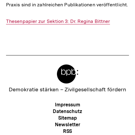
Praxis sind in zahlreichen Publikationen veröffentlicht.
Interner
Thesenpapier zur Sektion 3: Dr. Regina Bittner
Link:
Fussnoten
Meta-
Links
Zur
Demokratie stärken –
Zivilgesellschaft fördern
Startseite
der
Meta-
Impressum
bpb
Navigation
Datenschutz
Sitemap
Newsletter
RSS