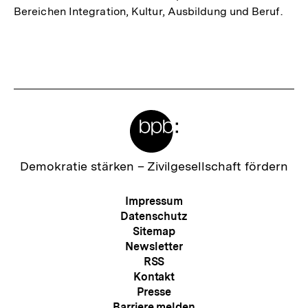
Bereichen Integration, Kultur, Ausbildung und Beruf.
Fussnoten
Meta-
Links
Zur
Demokratie stärken –
Zivilgesellschaft fördern
Startseite
der
Meta-
Impressum
bpb
Navigation
Datenschutz
Sitemap
Newsletter
RSS
Kontakt
Presse
Barriere melden