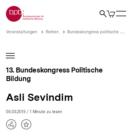
Direkt
Zur Startseite der bpb
zum
0
Artikel
Sho
Seiteninhalt
im
Naviga
Suche
springen
War
öffne
öffnen
öff
Pfadnavigation
Asli
Brotkrümelnavigation
Veranstaltungen
Reihen
Bundeskongress politische Bildung
Sevindim
|
13.
Bundeskongress
INHALTSNAVIGATION
Politische
ÖFFNEN
Bildung
13. Bundeskongress Politische
–
Bildung
Ungleichheiten
in
der
Asli Sevindim
Demokratie
|
bpb.de
05.03.2015
/ 1 Minute zu lesen
Teilen
Inhalt