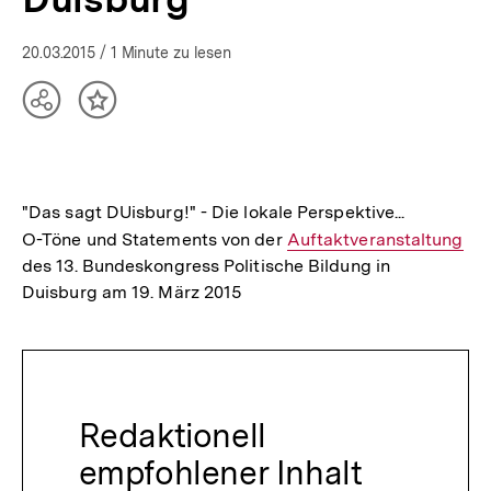
in
der
20.03.2015
/ 1 Minute zu lesen
Demokratie
|
bpb.de
Teilen
Inhalt
Optionen
merken
anzeigen
"Das sagt DUisburg!" - Die lokale Perspektive...
O-Töne und Statements von der
Interner
Auftaktveranstaltung
des 13. Bundeskongress Politische Bildung in
Link:
Duisburg am 19. März 2015
Redaktionell
empfohlener Inhalt