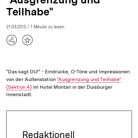
in
Teilhabe"
der
Demokratie
|
21.03.2015
/ 1 Minute zu lesen
bpb.de
Teilen
Inhalt
Optionen
merken
anzeigen
"Das sagt DU!" - Eindrücke, O-Töne und Impressionen
von der Außenstation
Interner
"Ausgrenzung und Teilhabe"
(Sektion 4)
im Hotel Montan in der Duisburger
Link:
Innenstadt.
Redaktionell