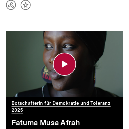
Teilen
Inhalt
Optionen
merken
anzeigen
Fatuma
Musa
Afrah
Botschafterin für Demokratie und Toleranz
2025
Fatuma Musa Afrah