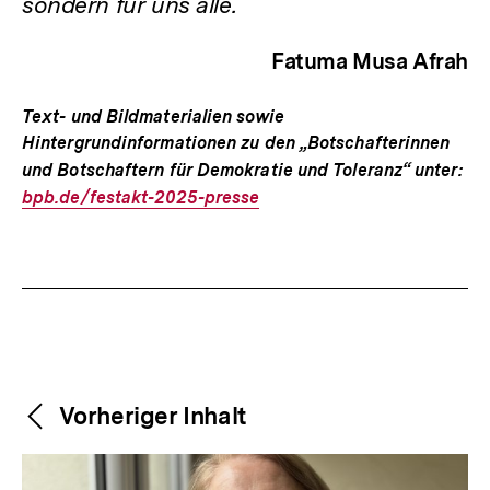
sondern für uns alle.
Fatuma Musa Afrah
Text- und Bildmaterialien sowie
Hintergrundinformationen zu den „Botschafterinnen
und Botschaftern für Demokratie und Toleranz“ unter:
Int
bpb.de/festakt-2025-presse
Lin
Fussnoten
Weitere
Content-
Vorheriger Inhalt
Navigation
Inhalte