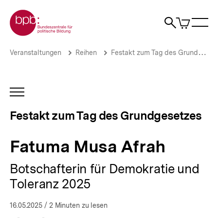
Direkt
Zur Startseite der bpb
zum
0
Artikel
Sho
Seiteninhalt
im
Naviga
Suche
springen
War
öffne
öffnen
öff
Pfadnavigation
Fatuma
Brotkrümelnavigation
Veranstaltungen
Reihen
Festakt zum Tag des Grundgesetzes
Musa
Afrah
|
Festakt
INHALTSNAVIGATION
zum
ÖFFNEN
Tag
Festakt zum Tag des Grundgesetzes
des
Grundgesetzes
|
Fatuma Musa Afrah
bpb.de
Botschafterin für Demokratie und
Toleranz 2025
16.05.2025
/ 2 Minuten zu lesen