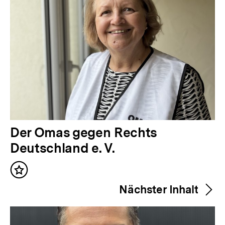
V
Der Omas gegen Rechts
o
Deutschland e. V.
r
Inhalt
h
merken
Nächster Inhalt
e
r