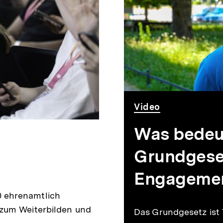
Video
Dauer
Video
3
Min.
Was bedeu
Grundgeset
Engageme
 ehrenamtlich
zum Weiterbilden und
Das Grundgesetz ist 