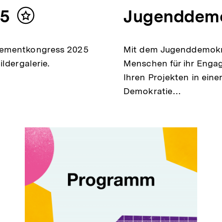
25
Jugenddemo
Inhalt
merken
gementkongress 2025
Mit dem Jugenddemokra
ldergalerie.
Menschen für ihr Enga
Ihren Projekten in eine
Demokratie…