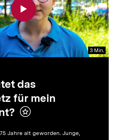
3 Min.
tet das
z für mein
nt?
Inhalt
merken
75 Jahre alt geworden. Junge,