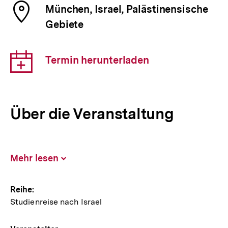
Ort
München, Israel, Palästinensische
der
Gebiete
Veranstaltung
Download-
Termin herunterladen
Link:
Über die Veranstaltung
Mehr lesen
Inhalt
aufklappen
Hinweise
Reihe:
Studienreise nach Israel
zur
Veranstaltung