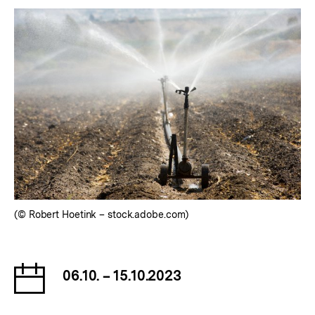
(© Robert Hoetink – stock.adobe.com)
Datum
06.10. – 15.10.2023
der
Veranstaltung