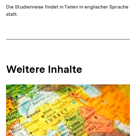
Die Studienreise findet in Teilen in englischer Sprache
statt.
Weitere Inhalte
Inhaltskarousell
Inhaltskarussell
für
überspringen
weitere
Inhalte