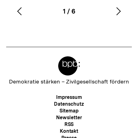
1
/
6
Vorherigen
Nächs
Karussellinhalt
von
Inhalt
Inhalt
anzeigen
anzei
Meta-
Links
Zur
Demokratie stärken –
Zivilgesellschaft fördern
Startseite
der
Meta-
Impressum
bpb
Navigation
Datenschutz
Sitemap
Newsletter
RSS
Kontakt
Presse