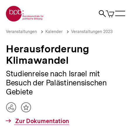
Direkt
Zur Startseite der bpb
zum
0
Artikel
Sho
Seiteninhalt
im
Naviga
Suche
springen
War
öffne
öffnen
öff
Pfadnavigation
Herausforderung
Brotkrümelnavigation
Veranstaltungen
Kalender
Veranstaltungen 2023
Klimawandel
|
Herausforderung
bpb.de
Klimawandel
Studienreise nach Israel mit
Besuch der Palästinensischen
Gebiete
Teilen
Inhalt
Optionen
merken
Interner
Zur Dokumentation
anzeigen
Link: