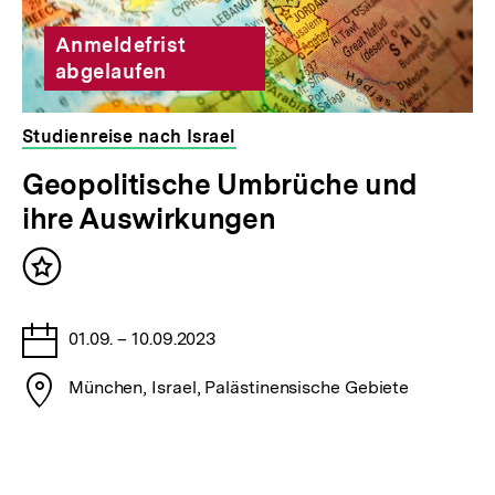
Anmeldefrist
abgelaufen
Studienreise nach Israel
veranstaltet
Geopolitische Umbrüche und
von
ihre Auswirkungen
der
bpb
Inhalt
merken
Tage
01.09. – 10.09.2023
Stadt
München, Israel, Palästinensische Gebiete