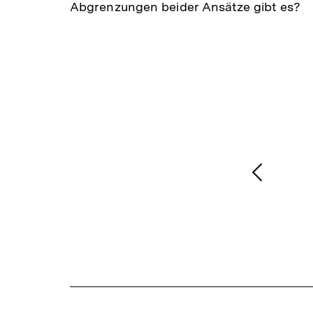
Abgrenzungen beider Ansätze gibt es?
1
/
2
Karussellinhalt
von
Vorheri
Inhalt
anzeige