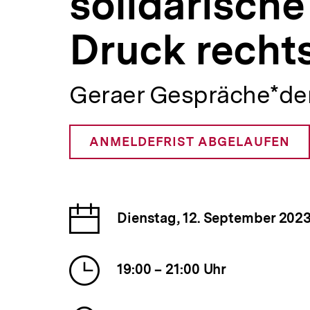
solidarische
Stadtgesellschaft
a
unter
t
Druck
Druck rechts
i
rechtsnationaler
o
Parolen?
n
|
bpb.de
Geraer Gespräche*de
ANMELDEFRIST ABGELAUFEN
Datum
Dienstag, 12. September 202
der
Veranstaltung
Uhrzeit
19:00 – 21:00 Uhr
der
Veranstaltung