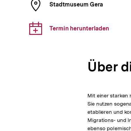
Ort
Stadtmuseum Gera
der
Veranstaltung
Download-
Termin herunterladen
Link:
Über d
Mit einer starke
Sie nutzen sogen
etablieren und ko
Migrations- und I
ebenso polemisch 