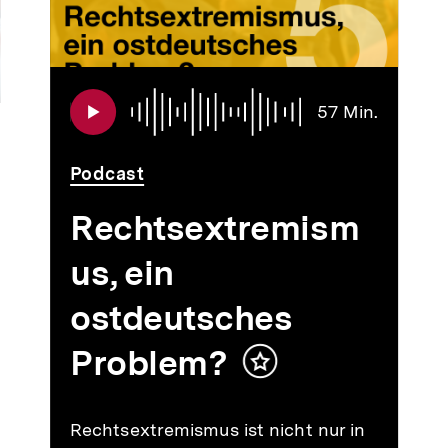
Audio
Dauer
57 Min.
57
Min.
Podcast
Rechtsextremism
us, ein
ostdeutsches
Problem?
Inhalt
merken
Rechtsextremismus ist nicht nur in