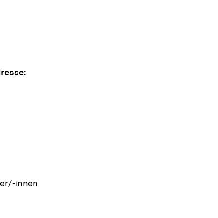
pen
e
resse:
ltung
ger/-innen