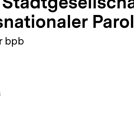
 Stadtgesellscha
nationaler Paro
r bpb
3