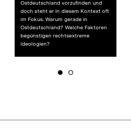
Ostdeutschland vorzufinden und
doch steht er in diesem Kontext oft
im Fokus. Warum gerade in
Ostdeutschland? Welche Faktoren
begünstigen rechtsextreme
Ideologien?
gen
Springe zum Inhalt
1
(
Aktueller Inhalt
)
Springe zum Inhalt
2
n