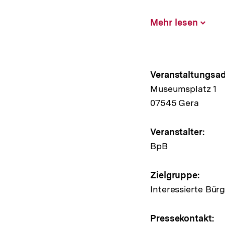
Mehr lesen
Inhalt
aufklap
Hinweis
Veranstaltungsad
Museumsplatz 1
zur
07545 Gera
Veransta
Veranstalter:
BpB
Zielgruppe:
Interessierte Bür
Pressekontakt: