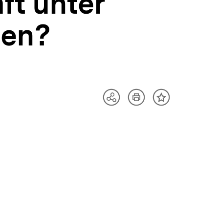
ft unter
len?
Artikel
Teilen
Inhalt
drucken
Optionen
merken
anzeigen