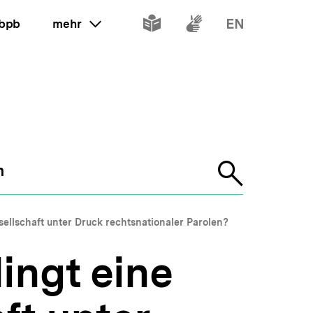
Inhalte
Inhalte
Inhalte
 bpb
mehr
ein oder ausklappen
in
in
in
leichter
Gebärdenspr
Englisch
Sprache
n
Suche
öffnen
sellschaft unter Druck rechtsnationaler Parolen?
ingt eine