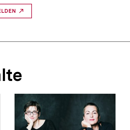
ELDEN
NTERNER
INK:
lte