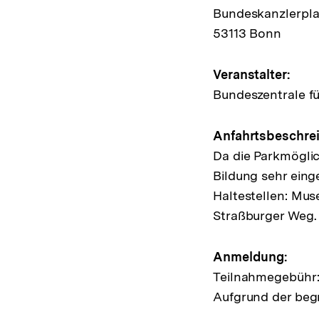
zur
Bundeskanzlerpla
Veransta
53113 Bonn
Veranstalter:
Bundeszentrale fü
Anfahrtsbeschre
Da die Parkmöglic
Bildung sehr eing
Haltestellen: Mu
Straßburger Weg
Anmeldung:
Teilnahmegebühr: De
Aufgrund der beg