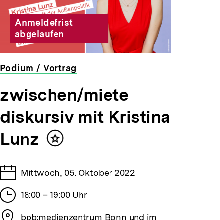
Anmeldefrist
abgelaufen
Podium / Vortrag
veranstaltet
zwischen/miete
von
der
diskursiv mit Kristina
bpb
Lunz
Inhalt
merken
Tage
Mittwoch, 05. Oktober 2022
Stunden
18:00 – 19:00 Uhr
Stadt
bpb:medienzentrum Bonn und im