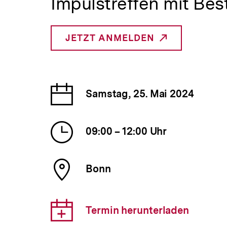
Impulstreffen mit Bes
a
t
i
o
JETZT ANMELDEN
_INTERNER
n
LINK:
Datum
Samstag, 25. Mai 2024
der
Veranstaltung
Uhrzeit
09:00 – 12:00 Uhr
der
Veranstaltung
Ort
Bonn
der
Veranstaltung
Download-
Termin herunterladen
Link: