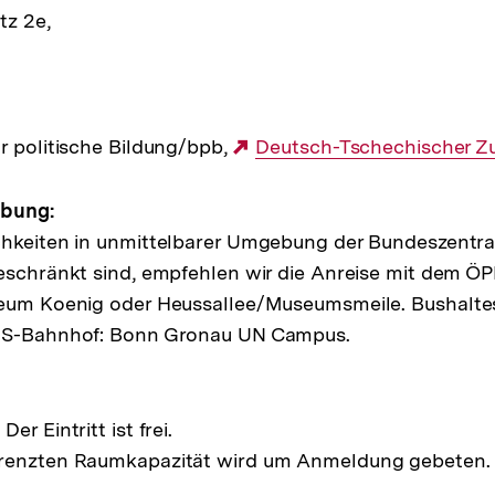
tz 2e,
ltung
r politische Bildung/bpb,
Externer
Deutsch-Tschechischer Z
Link:
ibung:
hkeiten in unmittelbarer Umgebung der Bundeszentrale
eschränkt sind, empfehlen wir die Anreise mit dem Ö
seum Koenig oder Heussallee/Museumsmeile. Bushaltes
. S-Bahnhof: Bonn Gronau UN Campus.
r Eintritt ist frei.
renzten Raumkapazität wird um Anmeldung gebeten.