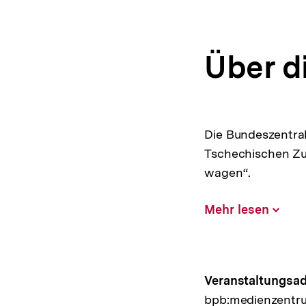
Über d
Die Bundeszentra
Tschechischen Zu
wagen“.
Mehr lesen
Inhalt
aufklap
Hinweis
Veranstaltungsad
bpb:medienzentr