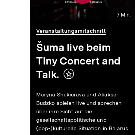
 Min.
7 Min.
Video
Dauer
Veranstaltungsmitschnitt
7
Min.
Šuma live beim
"
Tiny Concert and
Talk.
Inhalt
merken
Maryna Shukiurava und Aliaksei
Budzko spielen live und sprechen
n
über ihre Sicht auf die
gesellschaftspolitische und
(pop-)kulturelle Situation in Belarus