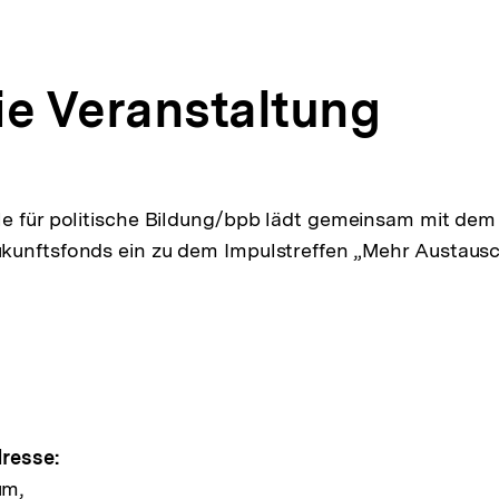
ie Veranstaltung
le für politische Bildung/bpb lädt gemeinsam mit dem
kunftsfonds ein zu dem Impulstreffen „Mehr Austaus
pen
e
resse:
um,