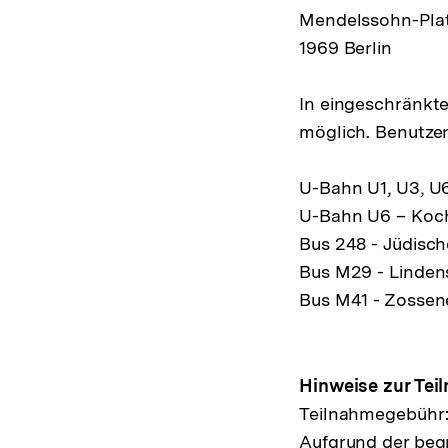
Mendelssohn-Plat
1969 Berlin
In eingeschränkt
möglich. Benutzen
U-Bahn U1, U3, U6
U-Bahn U6 – Koc
Bus 248 - Jüdisc
Bus M29 - Linden
Bus M41 - Zossen
Hinweise zur Tei
Teilnahmegebühr: D
Aufgrund der beg