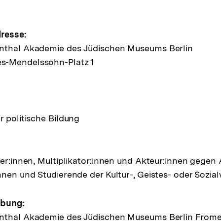
e
resse:
nthal Akademie des Jüdischen Museums Berlin
s-Mendelssohn-Platz 1
ltung
r politische Bildung
ger:innen, Multiplikator:innen und Akteur:innen gegen
nnen und Studierende der Kultur-, Geistes- oder Sozia
ibung:
nthal Akademie des Jüdischen Museums Berlin From