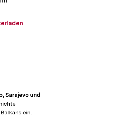
lin
altung
ad-
terladen
b, Sarajevo und
hichte
Balkans ein.