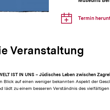
Museums Ber
Veranst
Downlo
Termin herun
Link:
ie Veranstaltung
WELT IST IN UNS – Jüdisches Leben zwischen Zagre
n Blick auf einen weniger bekannten Aspekt der Gesc
 lädt zu einem besseren Verständnis des vielfältigen 
pen