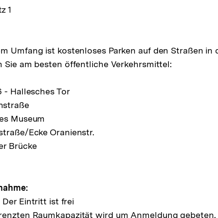
z 1
em Umfang ist kostenloses Parken auf den Straßen i
 Sie am besten öffentliche Verkehrsmittel:
 - Hallesches Tor
hstraße
hes Museum
straße/Ecke Oranienstr.
er Brücke
lnahme:
er Eintritt ist frei
renzten Raumkapazität wird um Anmeldung gebeten.