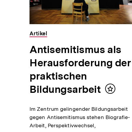
Artikel
Antisemitismus als
lt
ken
Herausforderung der
ch die
praktischen
ind,
rt 13
Bildungsarbeit
Inhalt
 leben
merken
Im Zentrum gelingender Bildungsarbeit
gegen Antisemitismus stehen Biografie-
Arbeit, Perspektivwechsel,