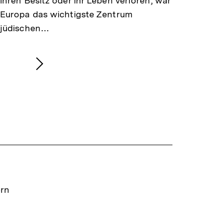
ihren Besitz oder ihr Leben verloren, war
Europa das wichtigste Zentrum
jüdischen…
Nächsten
Inhalt
anzeigen
ern