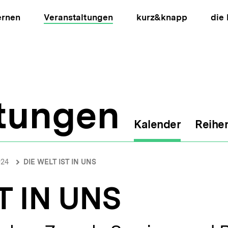
ernen
Veranstaltungen
kurz&knapp
die
ltungen
Kalender
Reihe
ion
024
DIE WELT IST IN UNS
T IN UNS