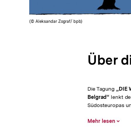
(© Aleksandar Zograf/ bpb)
Über d
Die Tagung
„DIE 
Belgrad“
lenkt de
Südosteuropas und
Mehr lesen
Inhalt
aufklap