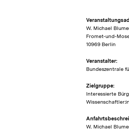
Hinweis
Veranstaltungsad
W. Michael Blume
zur
Fromet-und-Mose
Veransta
10969 Berlin
Veranstalter:
Bundeszentrale fü
Zielgruppe:
Interessierte Bür
Wissenschaftler:i
Anfahrtsbeschre
W. Michael Blume