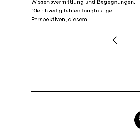
Wissensvermittlung und Begegnungen.
Gleichzeitig fehlen langfristige
Perspektiven, diesem…
1
/
2
Karussellinhalt
von
Vorheri
Inhalt
anzeige
Meta-