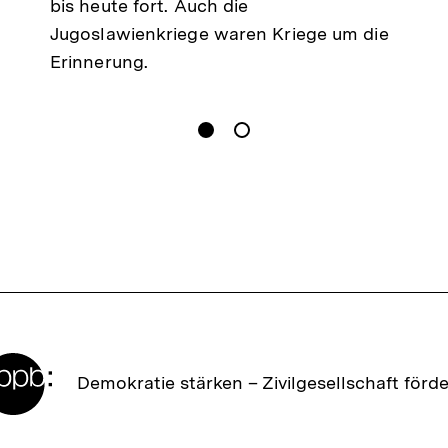
bis heute fort. Auch die
Jugoslawienkriege waren Kriege um die
Erinnerung.
gen
Springe zum Inhalt
1
(
Aktueller Inhalt
)
Springe zum Inhalt
2
n
Zur
Demokratie stärken –
Zivilgesellschaft förd
Startseite
der
bpb