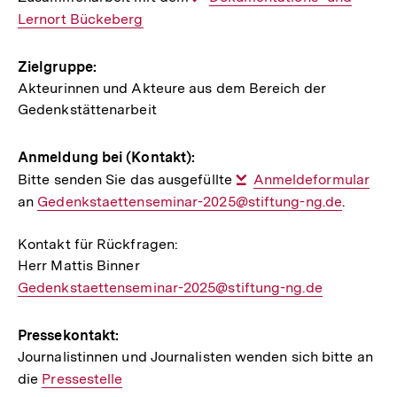
Lernort Bückeberg
Link:
Zielgruppe:
Akteurinnen und Akteure aus dem Bereich der
Gedenkstättenarbeit
Anmeldung bei (Kontakt):
Bitte senden Sie das ausgefüllte
Interner
Anmeldeformular
an
E-
Gedenkstaettenseminar-2025@stiftung-ng.de
Link:
.
Mail
Kontakt für Rückfragen:
Link:
Herr Mattis Binner
E-
Gedenkstaettenseminar-2025@stiftung-ng.de
Mail
Link:
Pressekontakt:
Journalistinnen und Journalisten wenden sich bitte an
die
Interner
Pressestelle