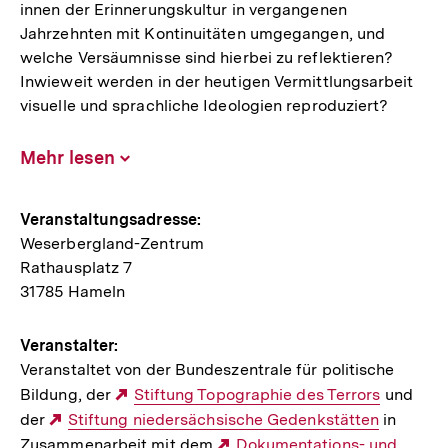
innen der Erinnerungskultur in vergangenen
Jahrzehnten mit Kontinuitäten umgegangen, und
welche Versäumnisse sind hierbei zu reflektieren?
Inwieweit werden in der heutigen Vermittlungsarbeit
visuelle und sprachliche Ideologien reproduziert?
Mehr lesen
Inhalt
aufklappen
Hinweise
Veranstaltungsadresse:
Weserbergland-Zentrum
zur
Rathausplatz 7
Veranstaltung
31785 Hameln
Veranstalter:
Veranstaltet von der Bundeszentrale für politische
Bildung, der
Externer
Stiftung Topographie des Terrors
und
der
Externer
Stiftung niedersächsische Gedenkstätten
Link:
in
Zusammenarbeit mit dem
Link:
Externer
Dokumentations- und