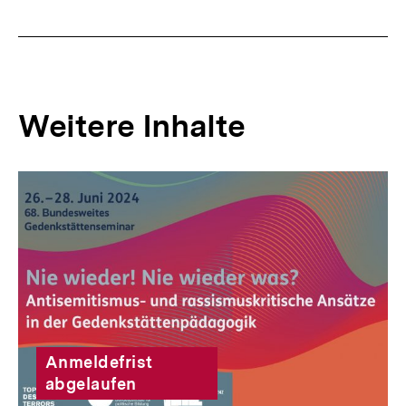
Weitere Inhalte
Inhaltskarousell
Inhaltskarussell
für
überspringen
weitere
Inhalte
Anmeldefrist
abgelaufen