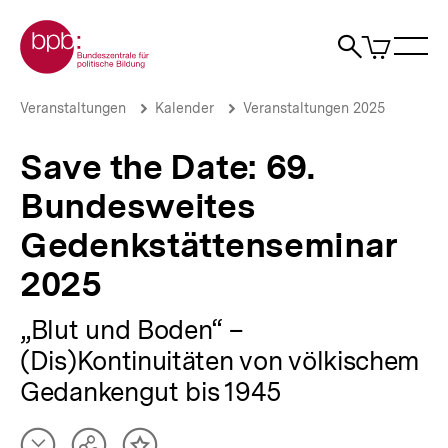
Direkt
Zur Startseite der bpb
zum
0
Artikel
Sho
Seiteninhalt
im
Naviga
Suche
springen
War
öffne
öffnen
öff
Pfadnavigation
Save
Brotkrümelnavigation
Veranstaltungen
Kalender
Veranstaltungen 2025
the
Date:
Save the Date: 69.
69.
Bundesweites
Bundesweites
Gedenkstättenseminar
2025
Gedenkstättenseminar
|
bpb.de
2025
„Blut und Boden“ –
(Dis)Kontinuitäten von völkischem
Gedankengut bis 1945