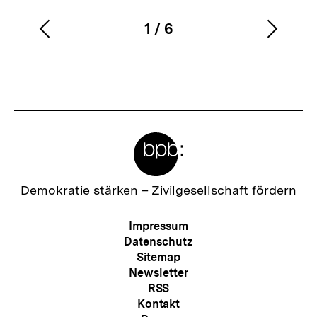
1
/
6
Vorherigen
Nächs
Karussellinhalt
von
Inhalt
Inhalt
anzeigen
anzei
Meta-
Links
Zur
Demokratie stärken –
Zivilgesellschaft fördern
Startseite
der
Meta-
Impressum
bpb
Navigation
Datenschutz
Sitemap
Newsletter
RSS
Kontakt