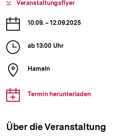
Download-
Veranstaltungsflyer
Link:
Datum
10.09. – 12.09.2025
der
Veranstaltung
Uhrzeit
ab 13:00 Uhr
der
Veranstaltung
Ort
Hameln
der
Veranstaltung
Download-
Termin herunterladen
Link:
Über die Veranstaltung