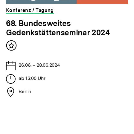
Konferenz / Tagung
veranstaltet
68. Bundesweites
von
Gedenkstättenseminar 2024
der
bpb
Inhalt
merken
Tage
26.06. – 28.06.2024
Stunden
ab 13:00 Uhr
Stadt
Berlin