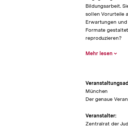
Bildungsarbeit. S
sollen Vorurteil
Erwartungen und 
Formate gestaltet
reproduzieren?
Mehr lesen
Inhalt
aufklap
Hinweis
Veranstaltungsad
München
zur
Der genaue Verans
Veransta
Veranstalter:
Zentralrat der Ju