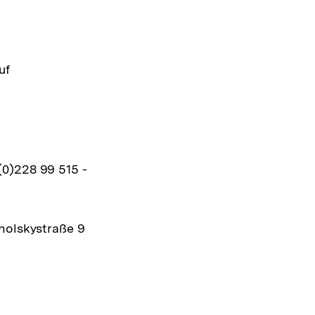
ansehen
uf
(0)228 99 515 -
cholskystraße 9