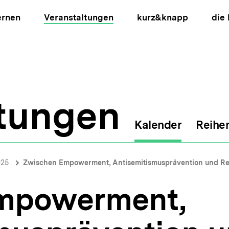
ernen
Veranstaltungen
kurz&knapp
die
ltungen
Kalender
Reihe
ion
025
Zwischen Empowerment, Antisemitismusprävention und Re
mpowerment,