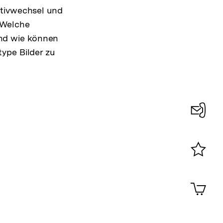
ktivwechsel und
 Welche
nd wie können
ype Bilder zu
Konta
0
Merklist
ansehen
0
Artik
im
Shop-
Warenko