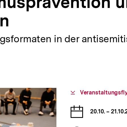
musprävention 
on
sformaten in der antisemiti
Download-
Veranstaltungsfl
Link:
Datum
20.10. – 21.10
der
Veranst