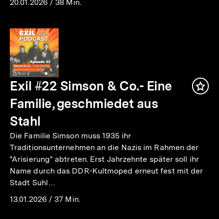
20.01.2026
/
38 Min.
Exil #22 Simson & Co.- Eine
Inha
mer
Familie, geschmiedet aus
Stahl
Die Familie Simson muss 1935 ihr
Traditionsunternehmen an die Nazis im Rahmen der
"Arisierung" abtreten. Erst Jahrzehnte später soll ihr
Name durch das DDR-Kultmoped erneut fest mit der
Stadt Suhl…
13.01.2026
/
37 Min.