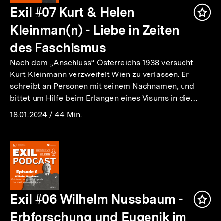
Exil #07 Kurt & Helen
Inha
mer
Kleinman(n) - Liebe in Zeiten
des Faschismus
Nach dem „Anschluss“ Österreichs 1938 versucht
Kurt Kleinmann verzweifelt Wien zu verlassen. Er
schreibt an Personen mit seinem Nachnamen, und
bittet um Hilfe beim Erlangen eines Visums in die…
18.01.2024
/
44 Min.
Exil #06 Wilhelm Nussbaum -
Inha
mer
Erbforschung und Eugenik im