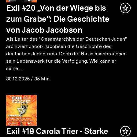
Exil #20 „Von der Wiege bis
Inha
mer
zum Grabe”: Die Geschichte
von Jacob Jacobson
Als Leiter des "Gesamtarchivs der Deutschen Juden"
archiviert Jacob Jacobsen die Geschichte des
deutschen Judentums. Doch die Nazis missbrauchen
sein Lebenswerk für die Verfolgung. Wie kann er
seine…
30.12.2025
/
35 Min.
Exil #19 Carola Trier - Starke
Inha