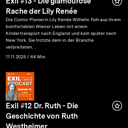
Exil #13 - Die glamouröse
Inha
mer
Rache der Lily Renée
Die Comic-Pionierin Lily Renée Wilhelm floh aus ihrem
komfortablen Wiener Leben mit einem
Kindertransport nach England und kam später nach
New York. Sie trotzte dem in der Branche
verbreiteten…
11.11.2025
/
44 Min.
Exil #12 Dr. Ruth - Die
Inha
mer
Geschichte von Ruth
Westheimer