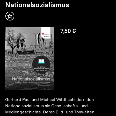
Nationalsozialismus
weitere
Inhalte
Inhalt
merken
7,50 €
Gerhard Paul und Michael Wildt schildern den
Nationalsozialismus als Gesellschafts- und
Mediengeschichte. Deren Bild- und Tonwelten