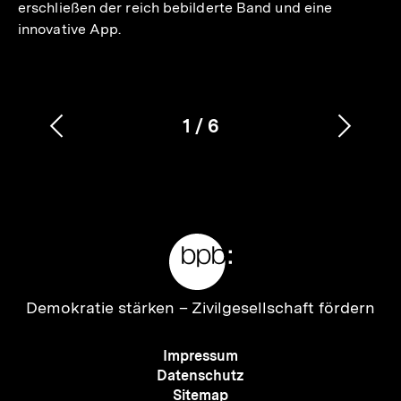
erschließen der reich bebilderte Band und eine
innovative App.
1
/
6
Vorherigen
Nächs
Karussellinhalt
von
Inhalt
Inhalt
anzeigen
anzei
Meta-
Links
Zur
Demokratie stärken –
Zivilgesellschaft fördern
Startseite
der
Meta-
Impressum
bpb
Navigation
Datenschutz
Sitemap