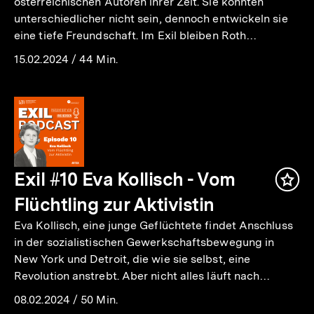
österreichischen Autoren ihrer Zeit. Sie könnten
unterschiedlicher nicht sein, dennoch entwickeln sie
eine tiefe Freundschaft. Im Exil bleiben Roth…
15.02.2024
/
44 Min.
Exil #10 Eva Kollisch - Vom
Inha
mer
Flüchtling zur Aktivistin
Eva Kollisch, eine junge Geflüchtete findet Anschluss
in der sozialistischen Gewerkschaftsbewegung in
New York und Detroit, die wie sie selbst, eine
Revolution anstrebt. Aber nicht alles läuft nach…
08.02.2024
/
50 Min.