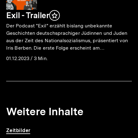
Exil - Trailer
Inhalt
merken
Der Podcast "Exil" erzählt bislang unbekannte
Geschichten deutschsprachiger Jüdinnen und Juden
aus der Zeit des Nationalsozialismus, präsentiert von
Iris Berben. Die erste Folge erscheint am…
01.12.2023
/
3 Min.
Weitere Inhalte
Inhaltskarousell
Inhaltskarussell
Zeitbilder
für
überspringen