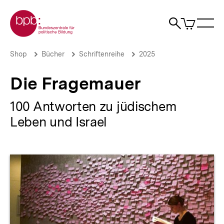
Direkt
Zur Startseite der bpb
zum
0
Artikel
Sho
Seiteninhalt
im
Naviga
Suche
springen
War
öffne
öffnen
öff
Pfadnavigation
Die
Brotkrümelnavigation
Shop
Bücher
Schriftenreihe
2025
Fragemauer
|
Die Fragemauer
bpb.de
100 Antworten zu jüdischem
Leben und Israel
Produktvorschau