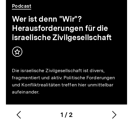
Podcast
Wer ist denn "Wir"?
Herausforderungen für die
israelische Zivilgesellschaft
Inhalt
merken
Die israelische Zivilgesellschaft ist divers,
fragmentiert und aktiv. Politische Forderungen
und Konfliktrealitäten treffen hier unmittelbar
aufeinander.
1
/
2
Vorherigen
Nächs
Karussellinhalt
von
Inhalt
Inhalt