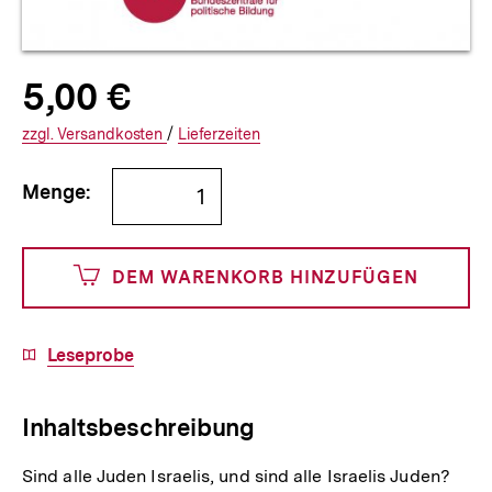
Allgemeine
Produktpreis:
5,00 €
5
zuzüglich
Informationen
€
Versandkosten
Interner
Informationen
zzgl.
zuzüglichen
Versandkosten
/
Interner
Informationen
Lieferzeiten
Link:
zu
Link:
zu
Bestellmenge
und
den
den
Menge:
angeben
500
DEM WARENKORB HINZUFÜGEN
Cents
Download-
Leseprobe
Link:
Inhaltsbeschreibung
Sind alle Juden Israelis, und sind alle Israelis Juden?