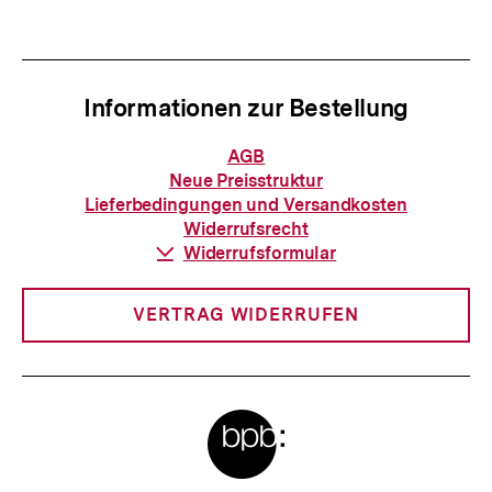
anzeigen
anzei
Informationen zur Bestellung
Informationen
AGB
zur
Neue Preisstruktur
Bestellung
Lieferbedingungen und Versandkosten
Widerrufsrecht
Download-
Widerrufsformular
Link:
VERTRAG WIDERRUFEN
Meta-
Links