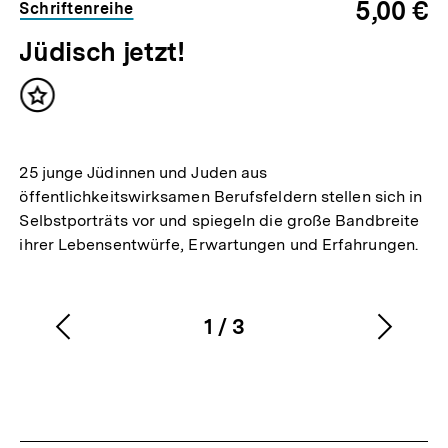
5,00 €
Schriftenreihe
Jüdisch jetzt!
Inhalt
merken
25 junge Jüdinnen und Juden aus
öffentlichkeitswirksamen Berufsfeldern stellen sich in
Selbstporträts vor und spiegeln die große Bandbreite
ihrer Lebensentwürfe, Erwartungen und Erfahrungen.
1
/
3
Vorherigen
Nächs
Karussellinhalt
von
Inhalt
Inhalt
anzeigen
anzei