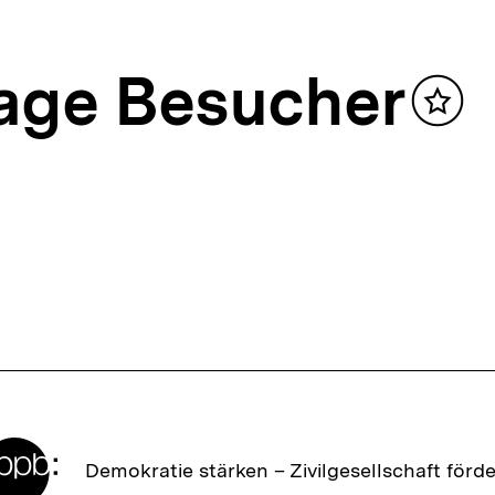
age Besucher
Inhalt
merke
Zur
Demokratie stärken –
Zivilgesellschaft förd
Startseite
der