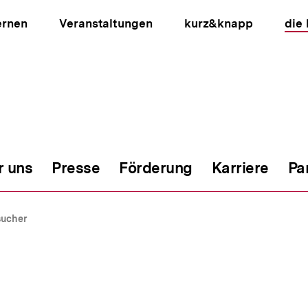
ernen
Veranstaltungen
kurz&knapp
die
r uns
Presse
Förderung
Karriere
Pa
ion
sucher