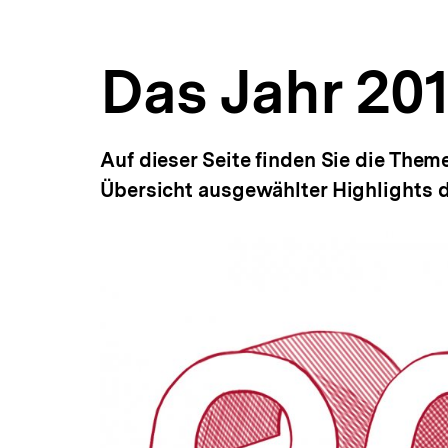
a
ÖFFNEN
t
i
Das Jahr 20
o
n
Auf dieser Seite finden Sie die The
Übersicht ausgewählter Highlights d