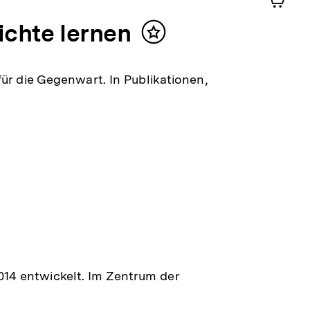
Shop-
ichte lernen
Warenko
Inhalt
ansehen
merken
ür die Gegenwart. In Publikationen,
halt
erken
14 entwickelt. Im Zentrum der