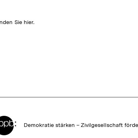
nden Sie hier.
Zur
Demokratie stärken –
Zivilgesellschaft förd
Startseite
der
bpb