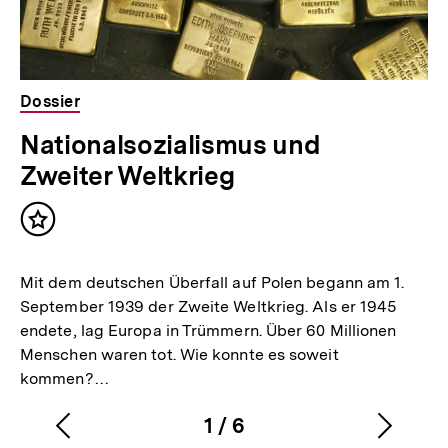
Dossier
Nationalsozialismus und
Zweiter Weltkrieg
Inhalt
merken
Mit dem deutschen Überfall auf Polen begann am 1.
September 1939 der Zweite Weltkrieg. Als er 1945
endete, lag Europa in Trümmern. Über 60 Millionen
Menschen waren tot. Wie konnte es soweit
kommen?…
1
/
6
Vorherigen
Nächs
Karussellinhalt
von