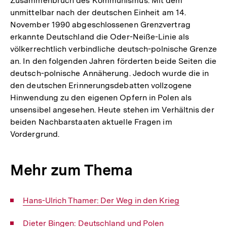
Zusammenbruch des Kommunismus. Mit dem
unmittelbar nach der deutschen Einheit am 14.
November 1990 abgeschlossenen Grenzvertrag
erkannte Deutschland die Oder-Neiße-Linie als
völkerrechtlich verbindliche deutsch-polnische Grenze
an. In den folgenden Jahren förderten beide Seiten die
deutsch-polnische Annäherung. Jedoch wurde die in
den deutschen Erinnerungsdebatten vollzogene
Hinwendung zu den eigenen Opfern in Polen als
unsensibel angesehen. Heute stehen im Verhältnis der
beiden Nachbarstaaten aktuelle Fragen im
Vordergrund.
Mehr zum Thema
Interner
Hans-Ulrich Thamer: Der Weg in den Krieg
Link:
Interner
Dieter Bingen: Deutschland und Polen