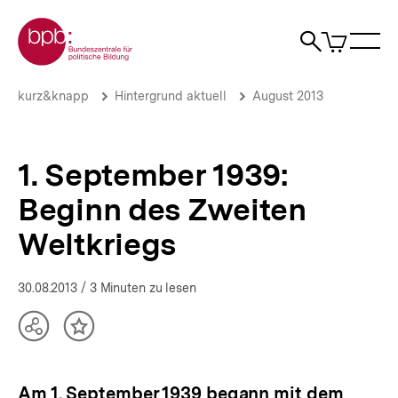
Direkt
Zur Startseite der bpb
zum
0
Artikel
Sho
Seiteninhalt
im
Naviga
Suche
springen
War
öffne
öffnen
öff
Pfadnavigation
1.
Brotkrümelnavigation
kurz&knapp
Hintergrund aktuell
August 2013
September
1939:
Beginn
des
1. September 1939:
Zweiten
Weltkriegs
Beginn des Zweiten
|
Hintergrund
Weltkriegs
aktuell
|
bpb.de
30.08.2013
/ 3 Minuten zu lesen
Teilen
Inhalt
Optionen
merken
anzeigen
Am 1. September 1939 begann mit dem