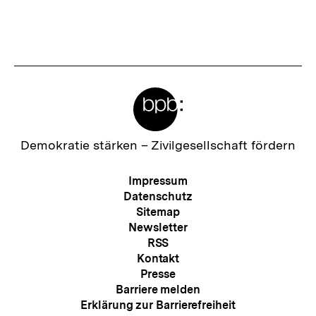
Inhalt
Inhalt
anzeigen
anzei
Meta-
Links
Zur
Demokratie stärken –
Zivilgesellschaft fördern
Startseite
der
Meta-
Impressum
bpb
Navigation
Datenschutz
Sitemap
Newsletter
RSS
Kontakt
Presse
Barriere melden
Erklärung zur Barrierefreiheit