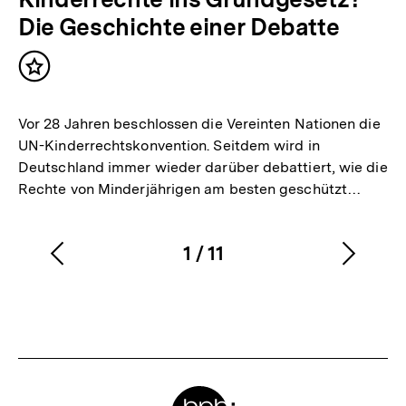
Die Geschichte einer Debatte
Inhalt
merken
Vor 28 Jahren beschlossen die Vereinten Nationen die
UN-Kinderrechtskonvention. Seitdem wird in
Deutschland immer wieder darüber debattiert, wie die
Rechte von Minderjährigen am besten geschützt…
1
/
11
Vorherigen
Nächs
Karussellinhalt
von
Inhalt
Inhalt
anzeigen
anzei
Meta-