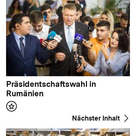
V
Präsidentschaftswahl in
o
Rumänien
r
Inhalt
h
merken
Nächster Inhalt
e
r