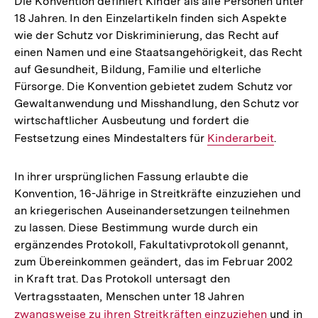
Die Konvention definiert Kinder als alle Personen unter
18 Jahren. In den Einzelartikeln finden sich Aspekte
wie der Schutz vor Diskriminierung, das Recht auf
einen Namen und eine Staatsangehörigkeit, das Recht
auf Gesundheit, Bildung, Familie und elterliche
Fürsorge. Die Konvention gebietet zudem Schutz vor
Gewaltanwendung und Misshandlung, den Schutz vor
wirtschaftlicher Ausbeutung und fordert die
Festsetzung eines Mindestalters für
Interner
Kinderarbeit
.
Link:
In ihrer ursprünglichen Fassung erlaubte die
Konvention, 16-Jährige in Streitkräfte einzuziehen und
an kriegerischen Auseinandersetzungen teilnehmen
zu lassen. Diese Bestimmung wurde durch ein
ergänzendes Protokoll, Fakultativprotokoll genannt,
zum Übereinkommen geändert, das im Februar 2002
in Kraft trat. Das Protokoll untersagt den
Vertragsstaaten, Menschen unter 18 Jahren
Interner
zwangsweise zu ihren Streitkräften einzuziehen
Link:
und in