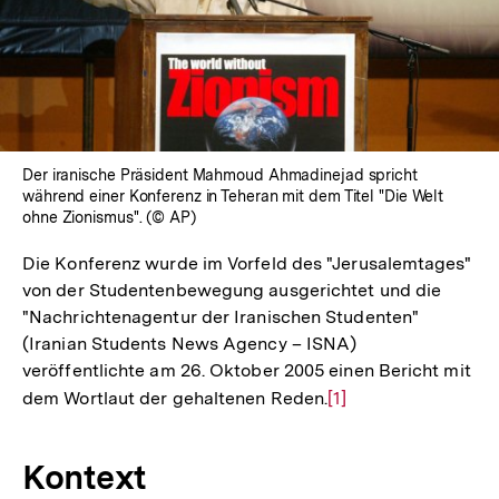
Der iranische Präsident Mahmoud Ahmadinejad spricht
während einer Konferenz in Teheran mit dem Titel "Die Welt
ohne Zionismus". (© AP)
Die Konferenz wurde im Vorfeld des "Jerusalemtages"
von der Studentenbewegung ausgerichtet und die
"Nachrichtenagentur der Iranischen Studenten"
(Iranian Students News Agency – ISNA)
veröffentlichte am 26. Oktober 2005 einen Bericht mit
dem Wortlaut der gehaltenen Reden.
Zur
[1]
Auflösung
der
Kontext
Fußnote