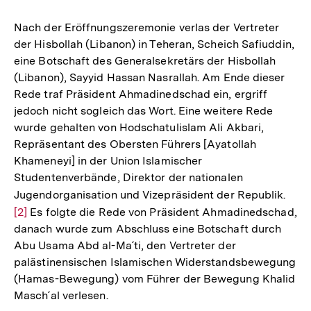
Nach der Eröffnungszeremonie verlas der Vertreter
der Hisbollah (Libanon) in Teheran, Scheich Safiuddin,
eine Botschaft des Generalsekretärs der Hisbollah
(Libanon), Sayyid Hassan Nasrallah. Am Ende dieser
Rede traf Präsident Ahmadinedschad ein, ergriff
jedoch nicht sogleich das Wort. Eine weitere Rede
wurde gehalten von Hodschatulislam Ali Akbari,
Repräsentant des Obersten Führers [Ayatollah
Khameneyi] in der Union Islamischer
Studentenverbände, Direktor der nationalen
Jugendorganisation und Vizepräsident der Republik.
Zur
[2]
Es folgte die Rede von Präsident Ahmadinedschad,
Aufl
danach wurde zum Abschluss eine Botschaft durch
der
Abu Usama Abd al-Ma´ti, den Vertreter der
Fußn
palästinensischen Islamischen Widerstandsbewegung
(Hamas-Bewegung) vom Führer der Bewegung Khalid
Masch´al verlesen.