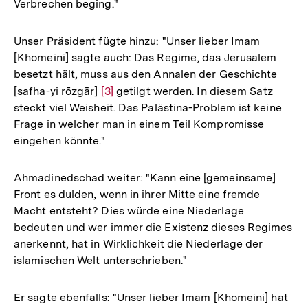
Verbrechen beging."
Unser Präsident fügte hinzu: "Unser lieber Imam
[Khomeini] sagte auch: Das Regime, das Jerusalem
besetzt hält, muss aus den Annalen der Geschichte
[safha-yi rōzgār]
Zur
[3]
getilgt werden. In diesem Satz
steckt viel Weisheit. Das Palästina-Problem ist keine
Auflösung
Frage in welcher man in einem Teil Kompromisse
der
eingehen könnte."
Fußnote
Ahmadinedschad weiter: "Kann eine [gemeinsame]
Front es dulden, wenn in ihrer Mitte eine fremde
Macht entsteht? Dies würde eine Niederlage
bedeuten und wer immer die Existenz dieses Regimes
anerkennt, hat in Wirklichkeit die Niederlage der
islamischen Welt unterschrieben."
Er sagte ebenfalls: "Unser lieber Imam [Khomeini] hat