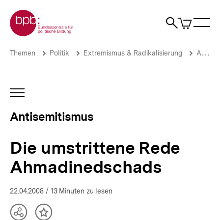
Direkt
Zur Startseite der bpb
zum
0
Artikel
Sho
Seiteninhalt
im
Naviga
Suche
springen
War
öffne
öffnen
öff
Pfadnavigation
Die
Brotkrümelnavigation
Themen
Politik
Extremismus & Radikalisierung
Antisemitismus
umstrittene
Rede
Ahmadinedschads
|
INHALTSNAVIGATION
Antisemitismus
ÖFFNEN
|
Antisemitismus
bpb.de
Die umstrittene Rede
Ahmadinedschads
22.04.2008
/ 13 Minuten zu lesen
Teilen
Inhalt