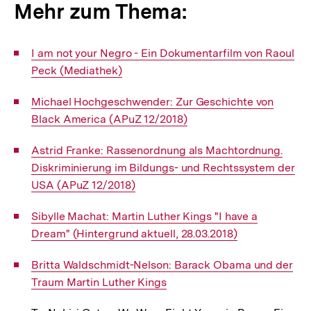
Mehr zum Thema:
Interner
I am not your Negro - Ein Dokumentarfilm von Raoul
Link:
Peck (Mediathek)
Interner
Michael Hochgeschwender: Zur Geschichte von
Link:
Black America (APuZ 12/2018)
Interner
Astrid Franke: Rassenordnung als Machtordnung.
Link:
Diskriminierung im Bildungs- und Rechtssystem der
USA (APuZ 12/2018)
Interner
Sibylle Machat: Martin Luther Kings "I have a
Link:
Dream" (Hintergrund aktuell, 28.03.2018)
Interner
Britta Waldschmidt-Nelson: Barack Obama und der
Link:
Traum Martin Luther Kings