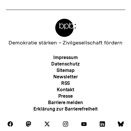
Meta-
Links
Zur
Demokratie stärken –
Zivilgesellschaft fördern
Startseite
der
Meta-
Impressum
bpb
Navigation
Datenschutz
Sitemap
Newsletter
RSS
Kontakt
Presse
Barriere melden
Erklärung zur Barrierefreiheit
Auf
Auf
Auf
Auf
Auf
Auf
Au
Folgen
Folgen
Folgen
Folgen
Folgen
Folgen
Fol
Facebook
Mastodon
X
Instagram
Youtube
LinkedIn
Bl