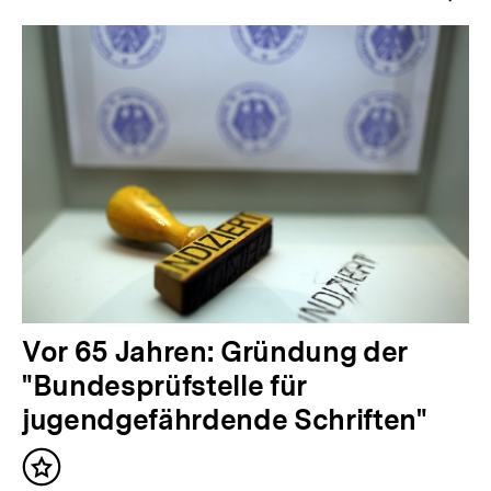
g
e
r
I
n
h
a
l
t
:
N
Vor 65 Jahren: Gründung der
ä
"Bundesprüfstelle für
c
jugendgefährdende Schriften"
h
Inhalt
s