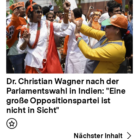
V
Dr. Christian Wagner nach der
o
Parlamentswahl in Indien: "Eine
r
große Oppositionspartei ist
h
nicht in Sicht"
e
Inhalt
r
merken
Nächster Inhalt
i