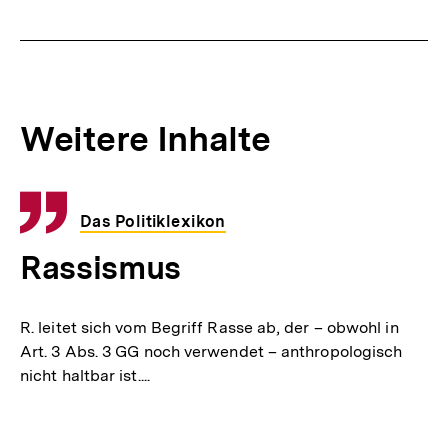
merken
t
e
r
I
Weitere Inhalte
n
h
Inhaltskarousell
Inhaltskarussell
a
für
überspringen
Das Politiklexikon
weitere
l
Rassismus
Inhalte
t
:
R. leitet sich vom Begriff Rasse ab, der – obwohl in
Art. 3 Abs. 3 GG noch verwendet – anthropologisch
nicht haltbar ist....