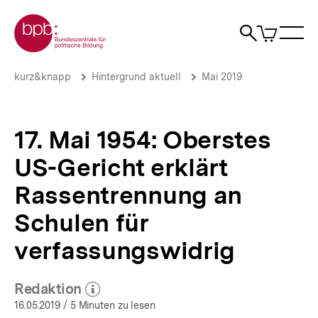
Direkt
Zur Startseite der bpb
zum
0
Artikel
Sho
Seiteninhalt
im
Naviga
Suche
springen
War
öffne
öffnen
öff
Pfadnavigation
17.
Brotkrümelnavigation
kurz&knapp
Hintergrund aktuell
Mai 2019
Mai
1954:
Oberstes
US-
17. Mai 1954: Oberstes
Gericht
erklärt
US-Gericht erklärt
Rassentrennung
an
Rassentrennung an
Schulen
für
Schulen für
verfassungswidrig
verfassungswidrig
|
Hintergrund
aktuell
|
Redaktion
(Mehr zum Autor)
bpb.de
öffnen
16.05.2019
/ 5 Minuten zu lesen