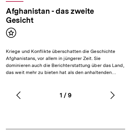
Afghanistan - das zweite
Gesicht
Inhalt
merken
Kriege und Konflikte überschatten die Geschichte
Afghanistans, vor allem in jüngerer Zeit. Sie
dominieren auch die Berichterstattung über das Land,
das weit mehr zu bieten hat als den anhaltenden…
1
/
9
Vorherigen
Nächs
Karussellinhalt
von
Inhalt
Inhalt
anzeigen
anzei