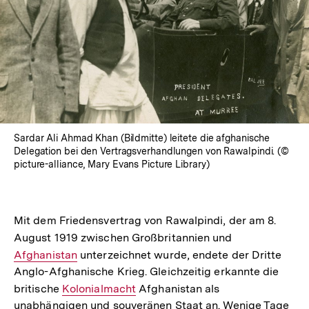
Sardar Ali Ahmad Khan (Bildmitte) leitete die afghanische
Delegation bei den Vertragsverhandlungen von Rawalpindi. (©
picture-alliance, Mary Evans Picture Library)
Mit dem Friedensvertrag von Rawalpindi, der am 8.
August 1919 zwischen Großbritannien und
Interner
Afghanistan
unterzeichnet wurde, endete der Dritte
Link:
Anglo-Afghanische Krieg. Gleichzeitig erkannte die
britische
Interner
Kolonialmacht
Afghanistan als
unabhängigen und souveränen Staat an. Wenige Tage
Link: