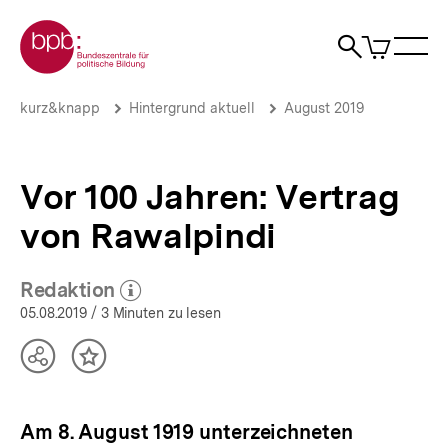
Direkt
Zur Startseite der bpb
zum
0
Artikel
Sho
Seiteninhalt
im
Naviga
Suche
springen
War
öffne
öffnen
öff
Pfadnavigation
Vor
Brotkrümelnavigation
kurz&knapp
Hintergrund aktuell
August 2019
100
Jahren:
Vertrag
von
Vor 100 Jahren: Vertrag
Rawalpindi
|
von Rawalpindi
Hintergrund
aktuell
|
Redaktion
(Mehr zum Autor)
bpb.de
öffnen
05.08.2019
/ 3 Minuten zu lesen
Teilen
Inhalt
Optionen
merken
anzeigen
Am 8. August 1919 unterzeichneten