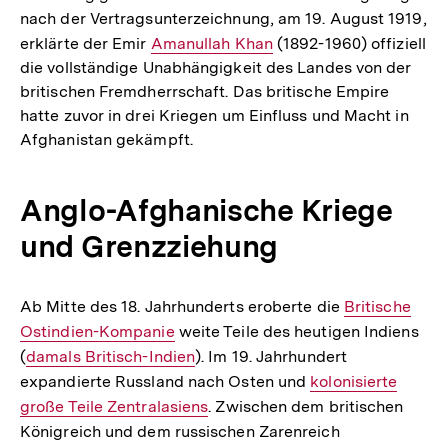
nach der Vertragsunterzeichnung, am 19. August 1919,
erklärte der Emir
Interner
Amanullah Khan
(1892-1960) offiziell
die vollständige Unabhängigkeit des Landes von der
Link:
britischen Fremdherrschaft. Das britische Empire
hatte zuvor in drei Kriegen um Einfluss und Macht in
Afghanistan gekämpft.
Anglo-Afghanische Kriege
und Grenzziehung
Ab Mitte des 18. Jahrhunderts eroberte die
Interner
Britische
Ostindien-Kompanie
weite Teile des heutigen Indiens
Link:
(
Interner
damals Britisch-Indien
). Im 19. Jahrhundert
expandierte Russland nach Osten und
Link:
Interner
kolonisierte
große Teile Zentralasiens
. Zwischen dem britischen
Link:
Königreich und dem russischen Zarenreich
Interner