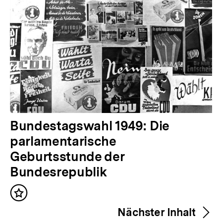
V
Bundestagswahl 1949: Die
o
parlamentarische
r
Geburtsstunde der
h
Bundesrepublik
e
Inhalt
r
merken
Nächster Inhalt
i