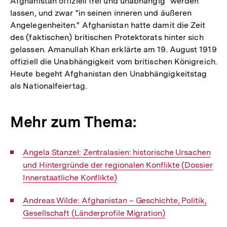
Afghanistan offiziell frei und unabhängig" werden
lassen, und zwar "in seinen inneren und äußeren
Angelegenheiten." Afghanistan hatte damit die Zeit
des (faktischen) britischen Protektorats hinter sich
gelassen. Amanullah Khan erklärte am 19. August 1919
offiziell die Unabhängigkeit vom britischen Königreich.
Heute begeht Afghanistan den Unabhängigkeitstag
als Nationalfeiertag.
Mehr zum Thema:
Interner
Angela Stanzel: Zentralasien: historische Ursachen
Link:
und Hintergründe der regionalen Konflikte (Dossier
Innerstaatliche Konflikte)
Interner
Andreas Wilde: Afghanistan – Geschichte, Politik,
Link:
Gesellschaft (Länderprofile Migration)