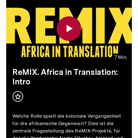
7 Min.
Video
Dauer
ReMIX. Africa in Translation:
7
Intro
Min.
Inhalt
merken
Welche Rolle spielt die koloniale Vergangenheit
für die afrikanische Gegenwart? Dies ist die
zentrale Fragestellung des ReMIX-Projekts, für