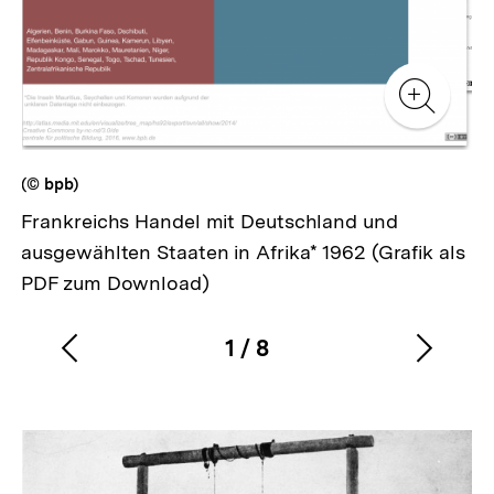
Zur
Zur
Galerieansicht
Gale
Zur
Gale
(© bpb)
Frankreichs Handel mit Deutschland und
ausgewählten Staaten in Afrika* 1962 (Grafik als
PDF zum Download)
1
/
8
Vorherigen
Nächs
Karussellinhalt
von
Inhalt
Inhalt
anzeigen
anzei