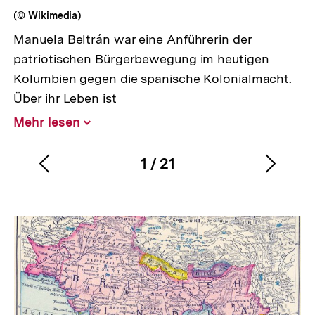
(© Wikimedia)
Manuela Beltrán war eine Anführerin der
patriotischen Bürgerbewegung im heutigen
Kolumbien gegen die spanische Kolonialmacht.
Über ihr Leben ist
Mehr lesen
Inhalt
aufklappen
1
/
21
Vorherigen
Nächs
Karussellinhalt
von
Inhalt
Inhalt
anzeigen
anzei