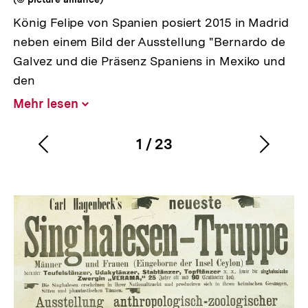
König Felipe von Spanien posiert 2015 in Madrid
neben einem Bild der Ausstellung "Bernardo de
Galvez und die Präsenz Spaniens in Mexiko und
den
Mehr lesen
Inhalt
aufklappen
1
/
23
Vorherigen
Nächs
Karussellinhalt
von
Inhalt
Inhalt
anzeigen
anzei
Zum
Seite