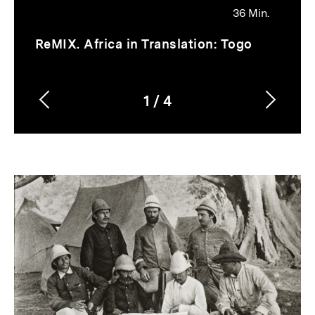
36 Min.
Video
Dauer
ReMIX. Africa in Translation: Togo
36
Min.
1
/
4
Vorherigen
Nächs
Karussellinhalt
von
Inhalt
Inhalt
anzeigen
anzei