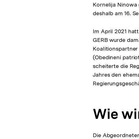
Kornelija Ninowa
deshalb am 16. S
Im April 2021 hat
GERB wurde damal
Koalitionspartner
(Obedineni patrio
scheiterte die Re
Jahres den ehema
Regierungsgeschä
Wie wi
Die Abgeordneten