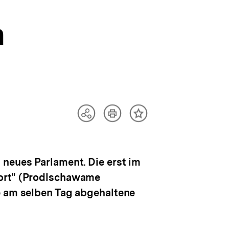
n
Artikel
Teilen
Inhalt
drucken
Optionen
merken
anzeigen
 neues Parlament. Die erst im
fort" (Prodlschawame
e am selben Tag abgehaltene