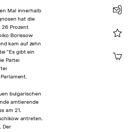
en Mal innerhalb
gnosen hat die
Konta
p 26 Prozent
0
oiko Borissow
Merklist
 und kam auf zehn
ansehen
0
ei "Es gibt ein
Artik
im
e Partei
Shop-
tei
Warenko
 Parlament.
ansehen
euen bulgarischen
tende amtierende
ss am 21.
schikow antreten.
. Der