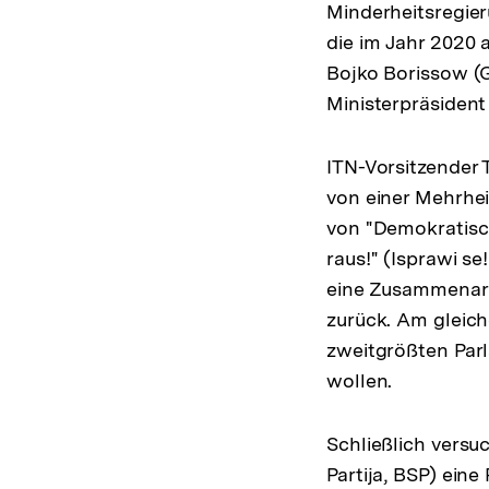
Minderheitsregier
die im Jahr 2020 
Bojko Borissow (G
Ministerpräsiden
ITN-Vorsitzender 
von einer Mehrhe
von "Demokratisch
raus!" (Isprawi se
eine Zusammenarb
zurück. Am gleich
zweitgrößten Par
wollen.
Schließlich versuc
Partija, BSP) ein