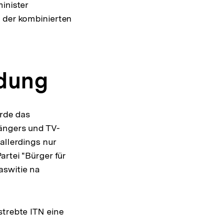
inister
i der kombinierten
ldung
urde das
Sängers und TV-
allerdings nur
artei "Bürger für
aswitie na
strebte ITN eine