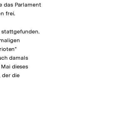
te das Parlament
 frei.
n stattgefunden.
emaligen
rioten"
Auch damals
 Mai dieses
 der die