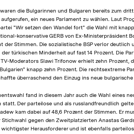
waren die Bulgarinnen und Bulgaren bereits zum dritt
 aufgerufen, ein neues Parlament zu wählen. Laut Pro
artei "Wir setzen den Wandel fort" die Wahl mit knap
tional-konservative GERB von Ex-Ministerpräsident B
nt der Stimmen. Die sozialistische BSP verlor deutlich
i der türkischen Minderheit auf fast 14 Prozent. Die Part
 TV-Moderators Slawi Trifonow erhielt zehn Prozent, di
ulgarien" knapp zehn Prozent. Die rechtsextreme Par
haffte überraschend den Einzug ins neue bulgarische
amentswahl fand in diesem Jahr auch die Wahl eines n
 statt. Der parteilose und als russlandfreundlich gel
Radew kam dabei auf 48,6 Prozent der Stimmen. Er mu
r Stichwahl gegen den Zweitplatzierten Anastas Gerd
 wichtigster Herausforderer und ist ebenfalls parteilos