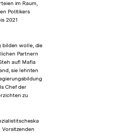
rteien im Raum,
n Politikers
is 2021
 bilden wolle, die
lichen Partnern
teh auf! Mafia
and, sie lehnten
egierungsbildung
ls Chef der
rzichten zu
ozialistitscheska
n Vorsitzenden