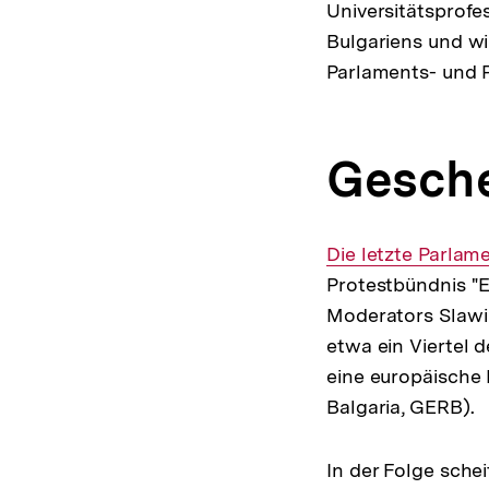
Universitätsprofe
Bulgariens und wi
Parlaments- und P
Gesche
Interner
Die letzte Parlame
Link:
Protestbündnis "E
Moderators Slawi 
etwa ein Viertel 
eine europäische 
Balgaria, GERB).
In der Folge sche