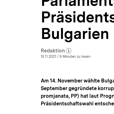
Parlament
|
a
bpb.de
t
Präsident
i
o
n
Bulgarien
Redaktion
(Mehr zum Autor)
öffnen
15.11.2021
/ 6 Minuten zu lesen
Am 14. November wählte Bulgar
September gegründete korrupt
promjanata, PP) hat laut Prog
Präsidentschaftswahl entschei