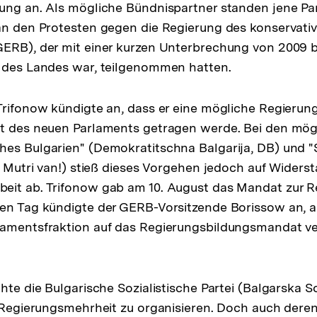
ung an. Als mögliche Bündnispartner standen jene Pa
an den Protesten gegen die Regierung des konservative
ERB), der mit einer kurzen Unterbrechung von 2009 b
t des Landes war, teilgenommen hatten.
Trifonow kündigte an, dass er eine mögliche Regierung
it des neuen Parlaments getragen werde. Bei den mög
es Bulgarien" (Demokratitschna Balgarija, DB) und "S
! Mutri van!) stieß dieses Vorgehen jedoch auf Widerst
eit ab. Trifonow gab am 10. August das Mandat zur R
en Tag kündigte der GERB-Vorsitzende Borissow an, a
lamentsfraktion auf das Regierungsbildungsmandat ve
hte die Bulgarische Sozialistische Partei (Balgarska S
e Regierungsmehrheit zu organisieren. Doch auch dere