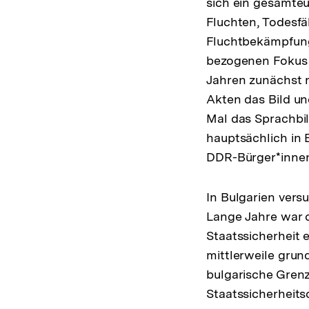
sich ein gesamte
Fluchten, Todesfä
Fluchtbekämpfung
bezogenen Fokus 
Jahren zunächst n
Akten das Bild un
Mal das Sprachbil
hauptsächlich in 
DDR-Bürger*innen
In Bulgarien vers
Lange Jahre war d
Staatssicherheit 
mittlerweile grun
bulgarische Gren
Staatssicherheits