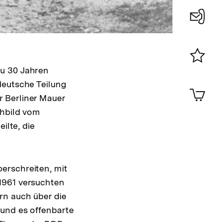
Konta
0
zu 30 Jahren
Merklist
ansehen
deutsche Teilung
0
Artik
im
 Berliner Mauer
Shop-
chbild vom
Warenko
ilte, die
ansehen
erschreiten, mit
1961 versuchten
rn auch über die
 und es offenbarte