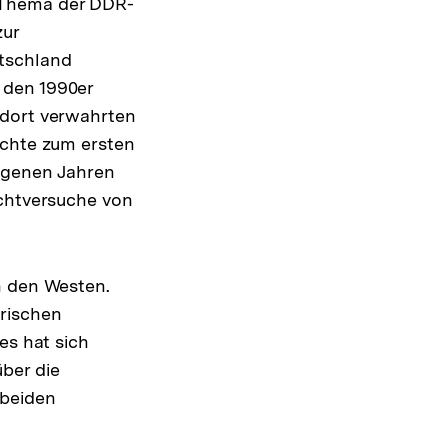
 Thema der DDR-
zur
utschland
 den 1990er
 dort verwahrten
uchte zum ersten
angenen Jahren
uchtversuche von
n den Westen.
arischen
es hat sich
ber die
 beiden