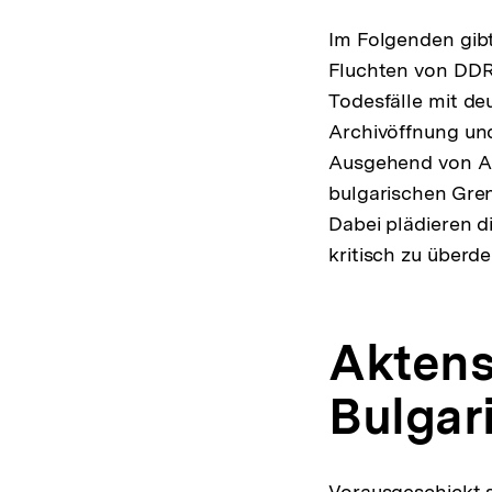
Im Folgenden gibt
Fluchten von DDR-
Todesfälle mit de
Archivöffnung und
Ausgehend von Arc
bulgarischen Gr
Dabei plädieren d
kritisch zu überd
Aktens
Bulgar
Vorausgeschickt s