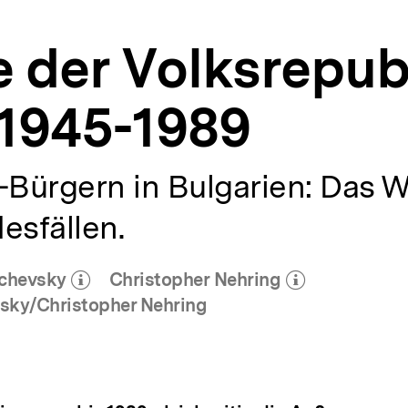
 der Volksrepub
 1945-1989
Bürgern in Bulgarien: Das W
esfällen.
ichevsky
Christopher Nehring
(Mehr zum Autor)
(Mehr zum Autor)
öffnen
öffnen
sky/Christopher Nehring