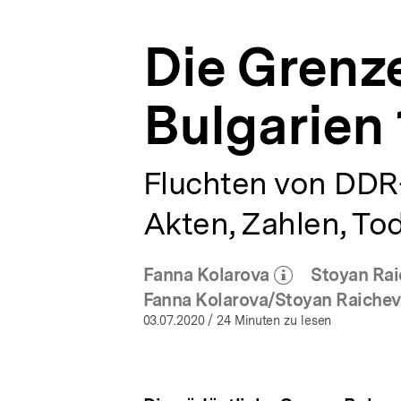
Archiv
a
|
t
bpb.de
Die Grenze
i
o
n
Bulgarien
Fluchten von DDR-
Akten, Zahlen, Tod
Fanna Kolarova
Stoyan Ra
(Mehr zum Autor)
öffnen
Fanna Kolarova/Stoyan Raichev
03.07.2020
/ 24 Minuten zu lesen