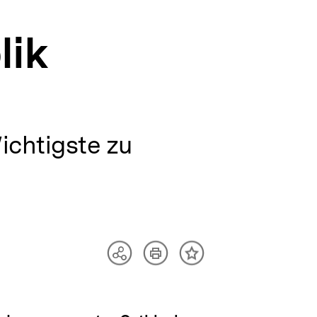
lik
ichtigste zu
Artikel
Teilen
Inhalt
drucken
Optionen
merken
anzeigen