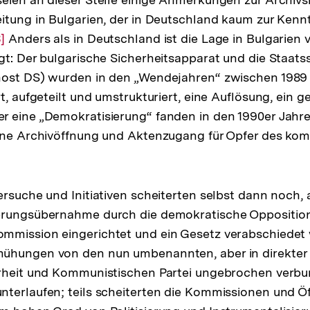
eitung in Bulgarien, der in Deutschland kaum zur Ke
ur
]
Anders als in Deutschland ist die Lage in Bulgarien 
gt: Der bulgarische Sicherheitsapparat und die Staats
uflösung
nost DS) wurden in den „Wendejahren“ zwischen 1989
er
t, aufgeteilt und umstrukturiert, eine Auflösung, ein g
ußnote
r eine „Demokratisierung“ fanden in den 1990er Jahr
eine Archivöffnung und Aktenzugang für Opfer des ko
ersuche und Initiativen scheiterten selbst dann noch, 
erungsübernahme durch die demokratische Opposition
mmission eingerichtet und ein Gesetz verabschiedet 
ühungen von den nun umbenannten, aber in direkter 
erheit und Kommunistischen Partei ungebrochen verb
nterlaufen; teils scheiterten die Kommissionen und 