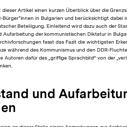
Auflösu
der
 dieser Artikel einen kurzen Überblick über die Grenzs
Fußnot
Bürger*innen in Bulgarien und berücksichtigt dabei 
utscher Beteiligung. Einleitend wird dazu auch der Sta
 Aufarbeitung der kommunistischen Diktatur in Bulga
hivforschungen fasst das Fazit die wichtigsten Erke
enze während des Kommunismus und den DDR-Flucht
ie Autoren dafür das „griffige Sprachbild“ von der „ve
enken.
tand und Aufarbeitun
ien
eien an dieser Stelle einige Anmerkungen zur Archivs