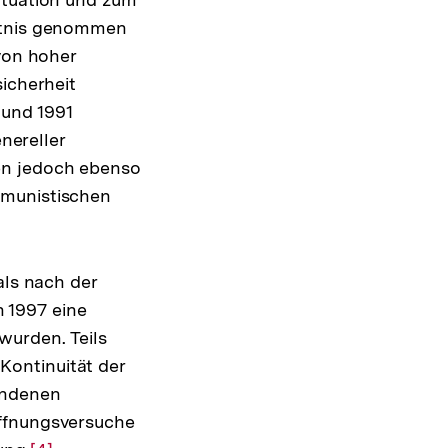
nntnis genommen
von hoher
sicherheit
 und 1991
enereller
en jedoch ebenso
mmunistischen
als nach der
 1997 eine
wurden. Teils
Kontinuität der
undenen
Öffnungsversuche