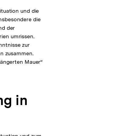
ng
ituation und die
e
insbesondere die
nd der
rien umrissen.
nntnisse zur
en zusammen.
rlängerten Mauer“
g in
ituation und zum