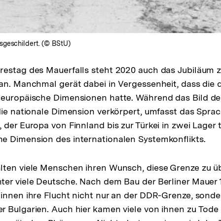
sgeschildert. (© BStU)
restag des Mauerfalls steht 2020 auch das Jubiläum 
an. Manchmal gerät dabei in Vergessenheit, dass die 
teuropäische Dimensionen hatte. Während das Bild der
die nationale Dimension verkörpert, umfasst das Spra
der Europa von Finnland bis zur Türkei in zwei Lager te
e Dimension des internationalen Systemkonflikts.
ten viele Menschen ihren Wunsch, diese Grenze zu üb
er viele Deutsche. Nach dem Bau der Berliner Mauer 
innen ihre Flucht nicht nur an der DDR-Grenze, sonde
 Bulgarien. Auch hier kamen viele von ihnen zu Tode