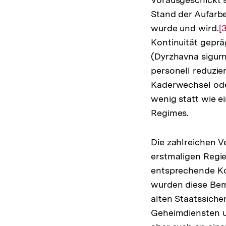
Stand der Aufarb
wurde und wird.
Z
[3
Kontinuität geprä
A
(Dyrzhavna sigur
d
personell reduzier
F
Kaderwechsel ode
wenig statt wie 
Regimes.
Die zahlreichen V
erstmaligen Regi
entsprechende Ko
wurden diese Bem
alten Staatssich
Geheimdiensten u