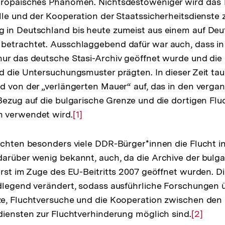
uropäisches Phänomen. Nichtsdestoweniger wird das
lle und der Kooperation der Staatssicherheitsdienste 
 in Deutschland bis heute zumeist aus einem auf De
betrachtet. Ausschlaggebend dafür war auch, dass in
ur das deutsche Stasi-Archiv geöffnet wurde und die
d die Untersuchungsmuster prägten. In dieser Zeit ta
d von der „verlängerten Mauer“ auf, das in den verg
Bezug auf die bulgarische Grenze und die dortigen Fl
 verwendet wird.
Zur
[1]
Auflösung
der
uchten besonders viele DDR-Bürger*innen die Flucht i
Fußnote
arüber wenig bekannt, auch, da die Archive der bulg
erst im Zuge des EU-Beitritts 2007 geöffnet wurden. Di
dlegend verändert, sodass ausführliche Forschungen ü
ze, Fluchtversuche und die Kooperation zwischen den
diensten zur Fluchtverhinderung möglich sind.
Zur
[2]