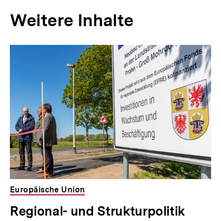
Weitere Inhalte
Inhaltskarousell
Inhaltskarussell
für
überspringen
weitere
Inhalte
Europäische Union
Regional- und Strukturpolitik