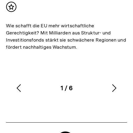
Inhalt
merken
Wie schafft die EU mehr wirtschaftliche
Gerechtigkeit? Mit Milliarden aus Struktur- und
Investitionsfonds stärkt sie schwächere Regionen und
fördert nachhaltiges Wachstum.
1
/
6
Vorherigen
Nächs
Karussellinhalt
von
Inhalt
Inhalt
anzeigen
anzei