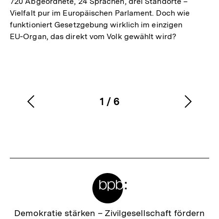
720 Abgeordnete, 24 Sprachen, drei Standorte –
Vielfalt pur im Europäischen Parlament. Doch wie
funktioniert Gesetzgebung wirklich im einzigen
EU‑Organ, das direkt vom Volk gewählt wird?
1
/
6
Vorherigen
Nächs
Karussellinhalt
von
Inhalt
Inhalt
anzeigen
anzei
Meta-
Links
Zur
Demokratie stärken –
Zivilgesellschaft fördern