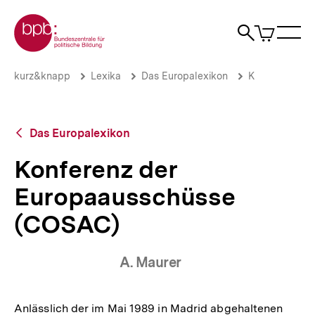
Direkt
Zur Startseite der bpb
zum
0
Artikel
Sho
Seiteninhalt
im
Naviga
Suche
springen
War
öffne
öffnen
öff
Pfadnavigation
Konferenz
Brotkrümelnavigation
kurz&knapp
Lexika
Das Europalexikon
K
der
Europaausschüsse
(COSAC)
|
Zurück
Das Europalexikon
bpb.de
zur
Übersicht
Konferenz der
Europaausschüsse
(COSAC)
A. Maurer
Anlässlich der im Mai 1989 in Madrid abgehaltenen