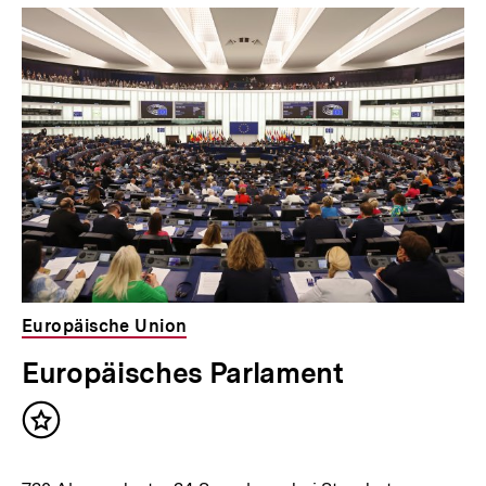
Inhaltskarousell
Inhaltskarussell
für
überspringen
weitere
Inhalte
Europäische Union
Europäisches Parlament
Inhalt
merken