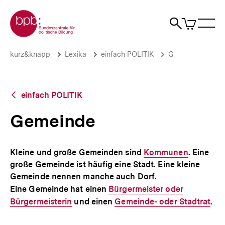
Direkt
Zur Startseite der bpb
zum
0
Artikel
Sho
Seiteninhalt
im
Naviga
Suche
springen
War
öffne
öffnen
öff
Pfadnavigation
Gemeinde
Brotkrümelnavigation
kurz&knapp
Lexika
einfach POLITIK
G
|
bpb.de
Zurück
einfach POLITIK
zur
Übersicht
Gemeinde
Kleine und große Gemeinden sind
Interner
Kommunen
. Eine
große Gemeinde ist häufig eine Stadt. Eine kleine
Link:
Gemeinde nennen manche auch Dorf.
Eine Gemeinde hat einen
Interner
Bürgermeister oder
Bürgermeisterin
und einen
Link:
Interner
Gemeinde- oder Stadtrat
.
Link: