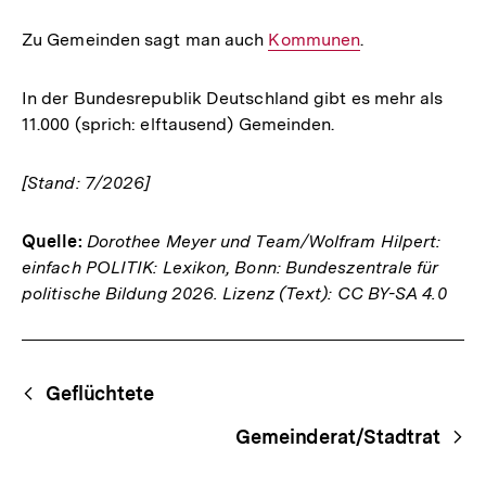
Zu Gemeinden sagt man auch
Interner
Kommunen
.
Link:
In der Bundesrepublik Deutschland gibt es mehr als
11.000 (sprich: elftausend) Gemeinden.
[Stand: 7/2026]
Quelle:
Dorothee Meyer und Team/Wolfram Hilpert:
einfach POLITIK: Lexikon, Bonn: Bundeszentrale für
politische Bildung 2026. Lizenz (Text): CC BY-SA 4.0
Fussnoten
Begriffsnavigation
Content-
Geflüchtete
Navigation
Gemeinderat/Stadtrat