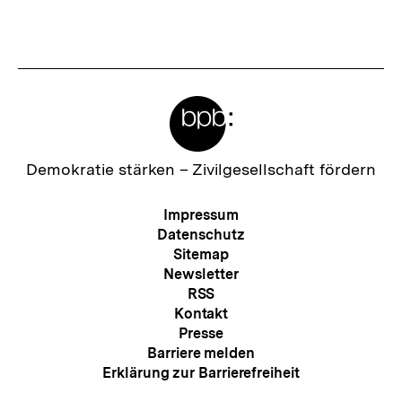
Meta-
Links
Zur
Demokratie stärken –
Zivilgesellschaft fördern
Startseite
der
Meta-
Impressum
bpb
Navigation
Datenschutz
Sitemap
Newsletter
RSS
Kontakt
Presse
Barriere melden
Erklärung zur Barrierefreiheit