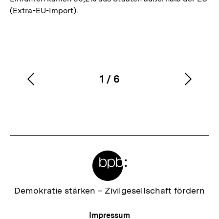
(Extra-EU-Import).
1
/
6
Vorherigen
Nächs
Karussellinhalt
von
Inhalt
Inhalt
anzeigen
anzei
Meta-
Links
Zur
Demokratie stärken –
Zivilgesellschaft fördern
Startseite
der
Meta-
Impressum