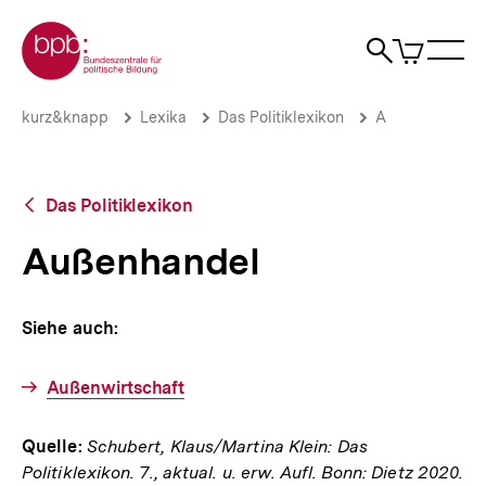
Direkt
Zur Startseite der bpb
zum
0
Artikel
Sho
Seiteninhalt
im
Naviga
Suche
springen
War
öffne
öffnen
öff
Pfadnavigation
Außenhandel
Brotkrümelnavigation
kurz&knapp
Lexika
Das Politiklexikon
A
|
bpb.de
Zurück
Das Politiklexikon
zur
Übersicht
Außenhandel
Siehe auch:
Außenwirtschaft
Quelle:
Schubert, Klaus/Martina Klein: Das
Politiklexikon. 7., aktual. u. erw. Aufl. Bonn: Dietz 2020.