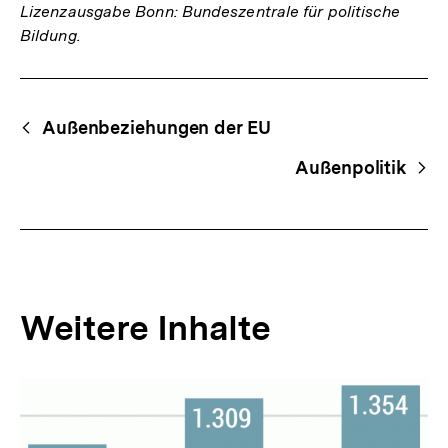
Lizenzausgabe Bonn: Bundeszentrale für politische
Bildung.
Fussnoten
Begriffsnavigation
Content-
Außenbeziehungen der EU
Navigation
Außenpolitik
Weitere Inhalte
Inhaltskarousell
Inhaltskarussell
für
überspringen
weitere
Inhalte