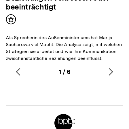
beeinträchtigt
Inhalt
merken
Als Sprecherin des Außenministeriums hat Marija
Sacharowa viel Macht: Die Analyse zeigt, mit welchen
Strategien sie arbeitet und wie ihre Kommunikation
zwischenstaatliche Beziehungen beeinflusst.
1
/
6
Vorherigen
Nächs
Karussellinhalt
von
Inhalt
Inhalt
anzeigen
anzei
Meta-