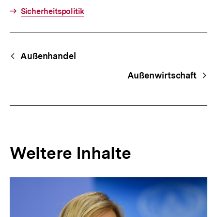
Sicherheitspolitik
Fussnoten
Begriffsnavigation
Content-
Außenhandel
Navigation
Außenwirtschaft
Weitere Inhalte
Inhaltskarousell
Inhaltskarussell
für
überspringen
weitere
Inhalte