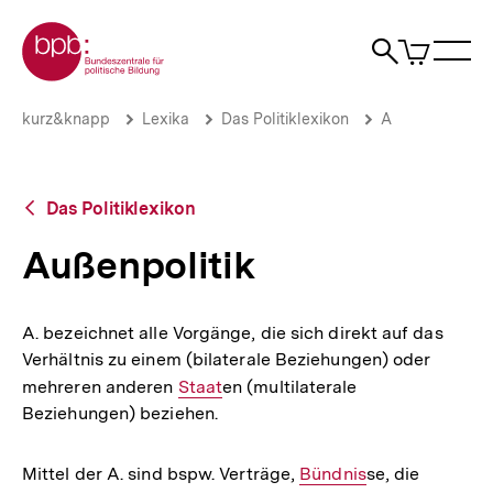
Direkt
Zur Startseite der bpb
zum
0
Artikel
Sho
Seiteninhalt
im
Naviga
Suche
springen
War
öffne
öffnen
öff
Pfadnavigation
Außenpolitik
Brotkrümelnavigation
kurz&knapp
Lexika
Das Politiklexikon
A
|
bpb.de
Zurück
Das Politiklexikon
zur
Übersicht
Außenpolitik
A. bezeichnet alle Vorgänge, die sich direkt auf das
Verhältnis zu einem (bilaterale Beziehungen) oder
mehreren anderen
Interner
Staat
en (multilaterale
Beziehungen) beziehen.
Link:
Mittel der A. sind bspw. Verträge,
Interner
Bündnis
se, die