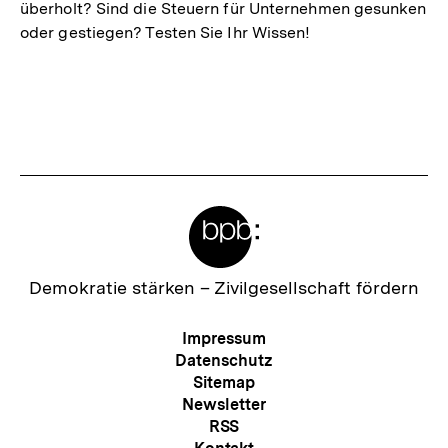
überholt? Sind die Steuern für Unternehmen gesunken
oder gestiegen? Testen Sie Ihr Wissen!
Meta-
Links
Zur
Demokratie stärken –
Zivilgesellschaft fördern
Startseite
der
Meta-
Impressum
bpb
Navigation
Datenschutz
Sitemap
Newsletter
RSS