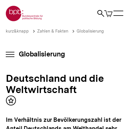
Direkt
Zur Startseite der bpb
zum
0
Artikel
Sho
Seiteninhalt
im
Naviga
Suche
springen
War
öffne
öffnen
öff
Pfadnavigation
Deutschland
Brotkrümelnavigation
kurz&knapp
Zahlen & Fakten
Globalisierung
und
die
Weltwirtschaft
|
Globalisierung
INHALTSNAVIGATION
Globalisierung
ÖFFNEN
|
bpb.de
Deutschland und die
Weltwirtschaft
Inhalt
merken
Im Verhältnis zur Bevölkerungszahl ist der
Anteil Deutschlands am Welthandel sehr