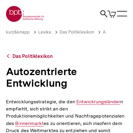
Direkt
Zur Startseite der bpb
zum
0
Artikel
Sho
Seiteninhalt
im
Naviga
Suche
springen
War
öffne
öffnen
öff
Pfadnavigation
Autozentrierte
Brotkrümelnavigation
kurz&knapp
Lexika
Das Politiklexikon
A
Entwicklung
|
bpb.de
Zurück
Das Politiklexikon
zur
Übersicht
Autozentrierte
Entwicklung
Entwicklungsstrategie, die den
Interner
Entwicklungsländer
n
empfiehlt, sich strikt an den
Link:
Produktionsmöglichkeiten und Nachfragepotenzialen
des
Interner
Binnenmarkt
es zu orientieren, sich insofern dem
Druck des Weltmarktes zu entziehen und somit
Link: