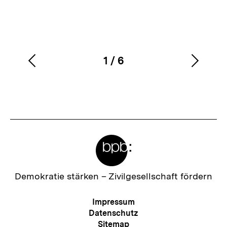
1
/
6
Vorherigen
Nächs
Karussellinhalt
von
Inhalt
Inhalt
anzeigen
anzei
Meta-
Links
Zur
Demokratie stärken –
Zivilgesellschaft fördern
Startseite
der
Meta-
Impressum
bpb
Navigation
Datenschutz
Sitemap