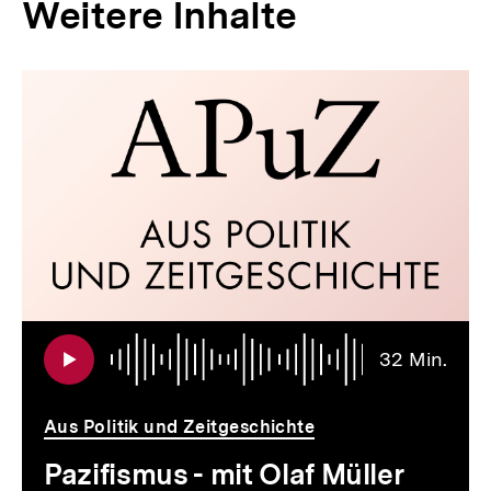
Weitere Inhalte
Inhaltskarousell
Inhaltskarussell
für
überspringen
weitere
Inhalte
Audi
Daue
32 Min.
32
Min.
Aus Politik und Zeitgeschichte
Pazifismus - mit Olaf Müller