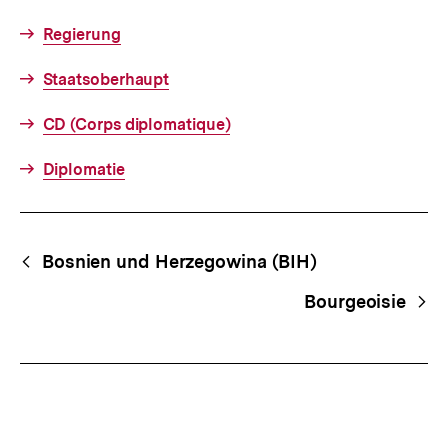
Regierung
Staatsoberhaupt
CD (Corps diplomatique)
Diplomatie
Fussnoten
Begriffsnavigation
Content-
Bosnien und Herzegowina (BIH)
Navigation
Bourgeoisie