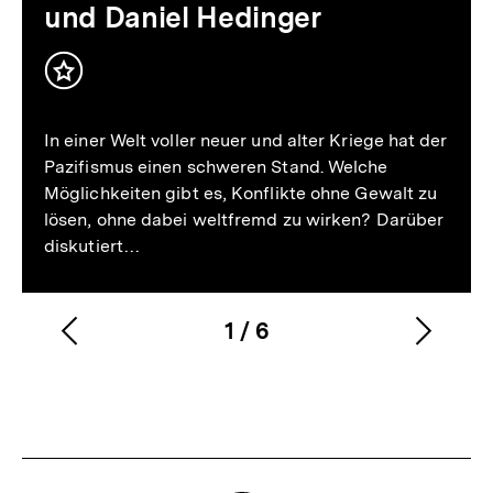
und Daniel Hedinger
Inhalt
merken
In einer Welt voller neuer und alter Kriege hat der
Pazifismus einen schweren Stand. Welche
Möglichkeiten gibt es, Konflikte ohne Gewalt zu
lösen, ohne dabei weltfremd zu wirken? Darüber
diskutiert…
1
/
6
Vorherigen
Nächs
Karussellinhalt
von
Inhalt
Inhalt
anzeigen
anzei