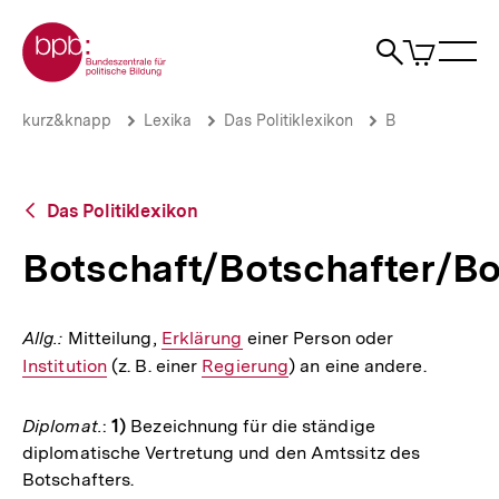
Direkt
Zur Startseite der bpb
zum
0
Artikel
Sho
Seiteninhalt
im
Naviga
Suche
springen
War
öffne
öffnen
öff
Pfadnavigation
Botschaft/Botschafter/Botschafterin
Brotkrümelnavigation
kurz&knapp
Lexika
Das Politiklexikon
B
|
bpb.de
Zurück
Das Politiklexikon
zur
Übersicht
Botschaft/Botschafter/Bo
Allg.:
Mitteilung,
Interner
Erklärung
einer Person oder
Interner
Institution
(z. B. einer
Link:
Interner
Regierung
) an eine andere.
Link:
Link:
Diplomat.
:
1)
Bezeichnung für die ständige
diplomatische Vertretung und den Amtssitz des
Botschafters.