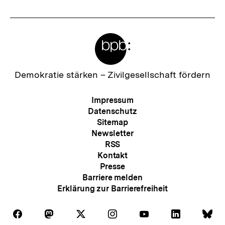
Meta-
Links
Zur
Demokratie stärken –
Zivilgesellschaft fördern
Startseite
der
Meta-
Impressum
bpb
Navigation
Datenschutz
Sitemap
Newsletter
RSS
Kontakt
Presse
Barriere melden
Erklärung zur Barrierefreiheit
Auf
Auf
Auf
Auf
Auf
Auf
Au
Folgen
Folgen
Folgen
Folgen
Folgen
Folgen
Fol
Facebook
Mastodon
X
Instagram
Youtube
LinkedIn
Bl