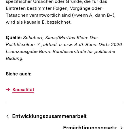
spezifischer Ursachen oder Gründe, die für das
Eintreten bestimmter Folgen, Vorgänge oder
Tatsachen verantwortlich sind (»wenn A, dann B«),
wird als kausale E. bezeichnet.
Quelle:
Schubert, Klaus/Martina Klein: Das
Politiklexikon. 7., aktual. u. erw. Aufl. Bonn: Dietz 2020.
Lizenzausgabe Bonn: Bundeszentrale für politische
Bildung.
Siehe auch:
Kausalität
Fussnoten
Begriffsnavigation
Content-
Entwicklungszusammenarbeit
Navigation
Ermächtigungsgesetz