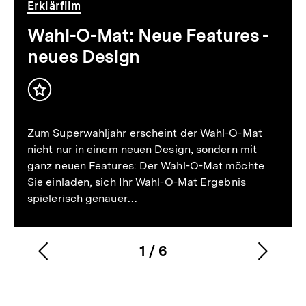
Video
Dauer
Erklärfilm
2
Min.
Wahl-O-Mat: Neue Features -
neues Design
Inhalt
merken
Zum Superwahljahr erscheint der Wahl-O-Mat
nicht nur in einem neuen Design, sondern mit
ganz neuen Features: Der Wahl-O-Mat möchte
Sie einladen, sich Ihr Wahl-O-Mat Ergebnis
spielerisch genauer…
1
/
6
Vorherigen
Nächs
Karussellinhalt
von
Inhalt
Inhalt
anzeigen
anzei