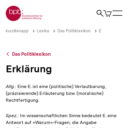
Direkt
Zur Startseite der bpb
zum
0
Artikel
Sho
Seiteninhalt
im
Naviga
Suche
springen
War
öffne
öffnen
öff
Pfadnavigation
Erklärung
Brotkrümelnavigation
kurz&knapp
Lexika
Das Politiklexikon
E
|
bpb.de
Zurück
Das Politiklexikon
zur
Übersicht
Erklärung
Allg.:
Eine E. ist eine (politische) Verlautbarung,
(präzisierende) Erläuterung bzw. (moralische)
Rechtfertigung.
Spez.:
Im wissenschaftlichen Sinne bedeutet E. eine
Antwort auf »Warum«-Fragen; die Angabe