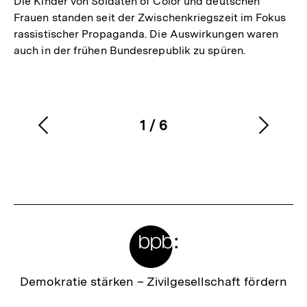
Die Kinder von Soldaten of Color und deutschen
Frauen standen seit der Zwischenkriegszeit im Fokus
rassistischer Propaganda. Die Auswirkungen waren
auch in der frühen Bundesrepublik zu spüren.
1
/
6
Vorherigen
Nächs
Karussellinhalt
von
Inhalt
Inhalt
anzeigen
anzei
Meta-
Links
Zur
Demokratie stärken –
Zivilgesellschaft fördern
Startseite