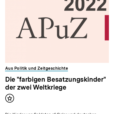
für
überspringen
weitere
Inhalte
Aus Politik und Zeitgeschichte
Die "farbigen Besatzungskinder"
der zwei Weltkriege
Inhalt
merken