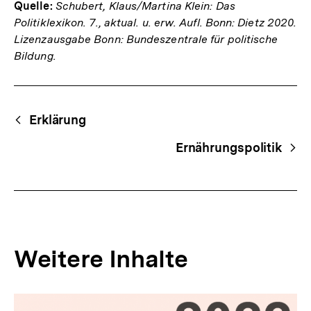
Quelle:
Schubert, Klaus/Martina Klein: Das
Politiklexikon. 7., aktual. u. erw. Aufl. Bonn: Dietz 2020.
Lizenzausgabe Bonn: Bundeszentrale für politische
Bildung.
Fussnoten
Begriffsnavigation
Content-
Erklärung
Navigation
Ernährungspolitik
Weitere Inhalte
Inhaltskarousell
Inhaltskarussell