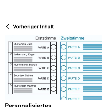
Diesen Empfehlungen folgte der Bundestag und
beschloss eine Änderung des Bundeswahlgesetzes,
die bereits für die Bundestagswahl 2009 galt. Auch im
Hinblick auf die Bundestagswahl 2013 wurden
Änderungen vorgenommen. Da die Zahl der
Wahlkreise in den Ländern der jeweiligen
Bevölkerungszahl so weit als möglich entsprechen
muss, waren Wahlkreise zwischen den einzelnen
Ländern umzuverteilen und neu abzugrenzen. Dabei
verlor Mecklenburg-Vorpommern einen Wahlkreis,
Hessen gewann dafür einen hinzu. 21 Wahlkreise
wurden aufgrund der Bevölkerungsentwicklung neu
zugeschnitten. Für die Bundestagswahl 2021 wurden
insgesamt 17 Wahlkreise neu abgegrenzt. Für die